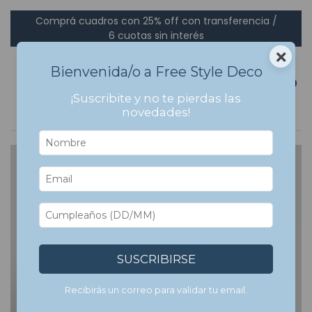
Comprá cuadros con 25% off con transferencia /
6 cuotas sin interés
×
Bienvenida/o a Free Style Deco
0
¡Suscribite y no te pierdas las
novedades!
7
%
OFF
SUSCRIBIRSE
Recibirás un correo para validar tu email.