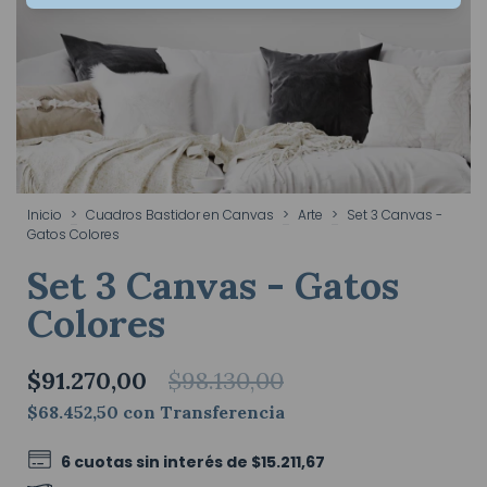
Inicio
>
Cuadros Bastidor en Canvas
>
Arte
>
Set 3 Canvas -
Gatos Colores
Set 3 Canvas - Gatos
Colores
$91.270,00
$98.130,00
$68.452,50
con
Transferencia
6
cuotas sin interés de
$15.211,67