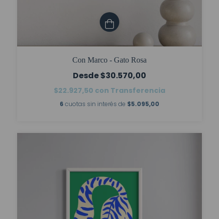
Con Marco - Gato Rosa
$30.570,00
$22.927,50
con
Transferencia
6
cuotas sin interés de
$5.095,00