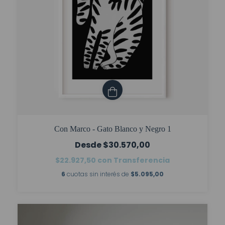
Con Marco - Gato Blanco y Negro 1
$30.570,00
$22.927,50
con
Transferencia
6
cuotas sin interés de
$5.095,00