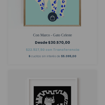
Con Marco - Gato Celeste
$30.570,00
$22.927,50
con
Transferencia
6
cuotas sin interés de
$5.095,00