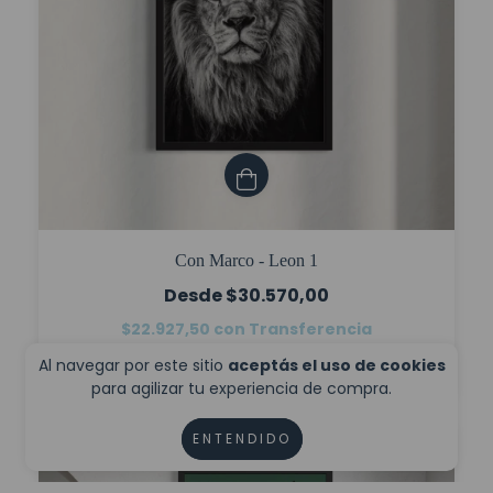
Con Marco - Leon 1
$30.570,00
$22.927,50
con
Transferencia
6
cuotas sin interés de
$5.095,00
Al navegar por este sitio
aceptás el uso de cookies
para agilizar tu experiencia de compra.
ENTENDIDO