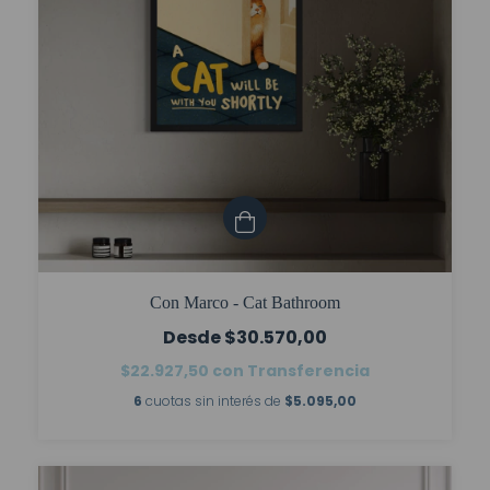
Con Marco - Cat Bathroom
$30.570,00
$22.927,50
con
Transferencia
6
cuotas sin interés de
$5.095,00