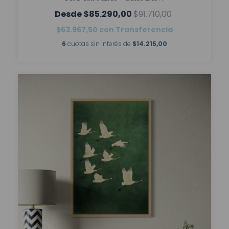
$85.290,00
$91.710,00
$63.967,50
con
Transferencia
6
cuotas sin interés de
$14.215,00