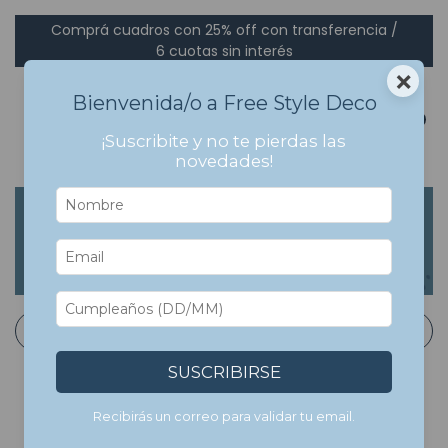
Comprá cuadros con 25% off con transferencia /
6 cuotas sin interés
×
Bienvenida/o a Free Style Deco
0
¡Suscribite y no te pierdas las
novedades!
Inicio
>
Cuadros Con Marco
>
Animales
Animales
Filtrar
SUSCRIBIRSE
Recibirás un correo para validar tu email.
5
%
OFF