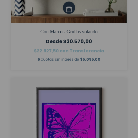
Con Marco - Grullas volando
$30.570,00
$22.927,50
con
Transferencia
6
cuotas sin interés de
$5.095,00