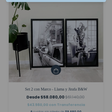
Set 2 con Marco - Llama y Jirafa B&W
$58.080,00
$61.140,00
$43.560,00
con
Transferencia
6
cuotas sin interés de
$9.680,00