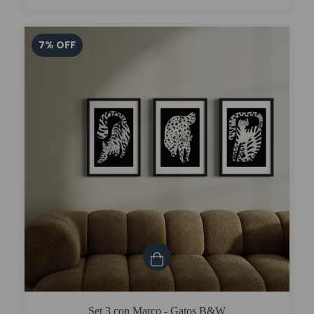
7
%
OFF
Set 3 con Marco - Gatos B&W