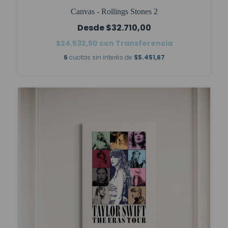
Canvas - Rollings Stones 2
$32.710,00
$24.532,50
con
Transferencia
6
cuotas sin interés de
$5.451,67