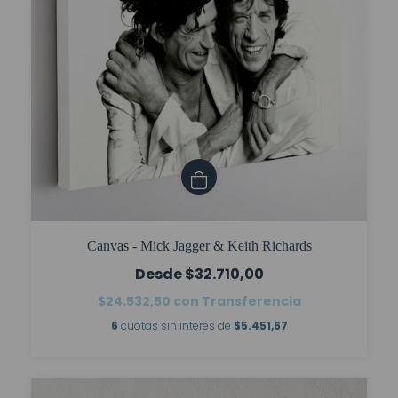
Canvas - Mick Jagger & Keith Richards
$32.710,00
$24.532,50
con
Transferencia
6
cuotas sin interés de
$5.451,67