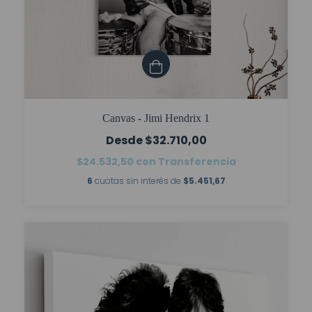
Canvas - Jimi Hendrix 1
$32.710,00
$24.532,50
con
Transferencia
6
cuotas sin interés de
$5.451,67