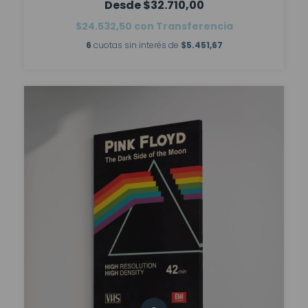
$32.710,00
$24.532,50
con
Transferencia
6
cuotas sin interés de
$5.451,67