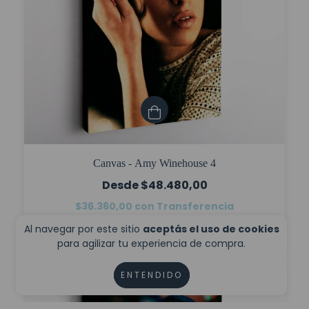
Canvas - Amy Winehouse 4
$48.480,00
$36.360,00
con
Transferencia
6
cuotas sin interés de
$8.080,00
Al navegar por este sitio
aceptás el uso de cookies
para agilizar tu experiencia de compra.
ENTENDIDO