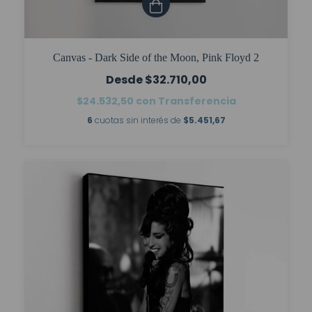
Canvas - Dark Side of the Moon, Pink Floyd 2
$32.710,00
$24.532,50
con
Transferencia
6
cuotas sin interés de
$5.451,67