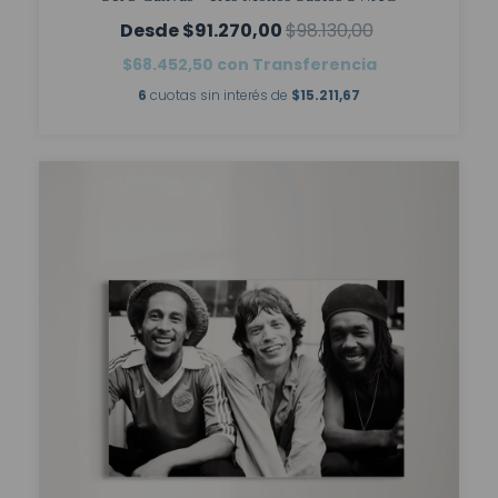
$91.270,00
$98.130,00
$68.452,50
con
Transferencia
6
cuotas sin interés de
$15.211,67