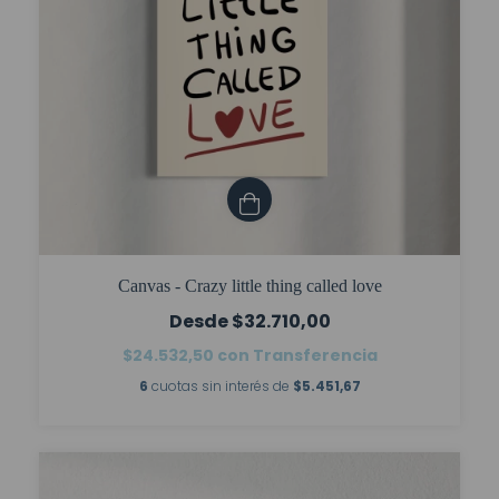
Canvas - Crazy little thing called love
$32.710,00
$24.532,50
con
Transferencia
6
cuotas sin interés de
$5.451,67