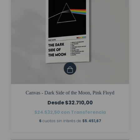
Canvas - Dark Side of the Moon, Pink Floyd
$32.710,00
$24.532,50
con
Transferencia
6
cuotas sin interés de
$5.451,67