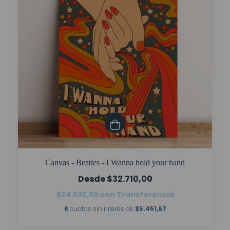
Canvas - Beatles - I Wanna hold your hand
$32.710,00
$24.532,50
con
Transferencia
6
cuotas sin interés de
$5.451,67