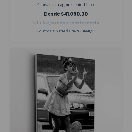
Canvas - Imagine Central Park
$41.090,00
$30.817,50
con
Transferencia
6
cuotas sin interés de
$6.848,33