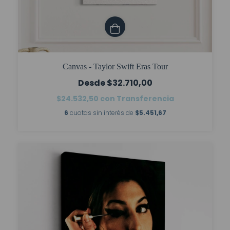
Canvas - Taylor Swift Eras Tour
$32.710,00
$24.532,50
con
Transferencia
6
cuotas sin interés de
$5.451,67