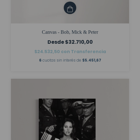
Canvas - Bob, Mick & Peter
$32.710,00
$24.532,50
con
Transferencia
6
cuotas sin interés de
$5.451,67