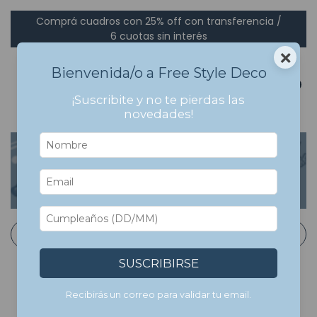
Comprá cuadros con 25% off con transferencia /
6 cuotas sin interés
×
Bienvenida/o a Free Style Deco
0
¡Suscribite y no te pierdas las
novedades!
Inicio
>
Cuadros Bastidor en Canvas
>
Musica
Musica
Filtrar
SUSCRIBIRSE
Recibirás un correo para validar tu email.