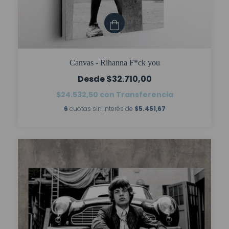
Canvas - Rihanna F*ck you
$32.710,00
$24.532,50
con
Transferencia
6
cuotas sin interés de
$5.451,67