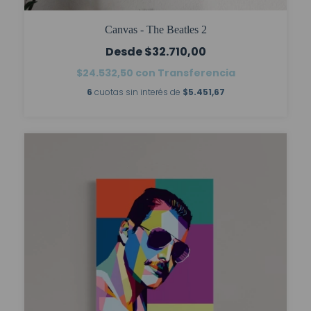
Canvas - The Beatles 2
$32.710,00
$24.532,50
con
Transferencia
6
cuotas sin interés de
$5.451,67