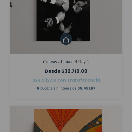
Canvas - Lana del Rey 1
$32.710,00
$24.532,50
con
Transferencia
6
cuotas sin interés de
$5.451,67