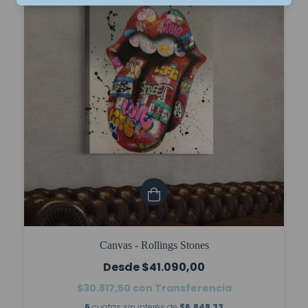
Canvas - Rollings Stones
$41.090,00
$30.817,50
con
Transferencia
6
cuotas sin interés de
$6.848,33