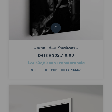
Canvas - Amy Winehouse 1
$32.710,00
$24.532,50
con
Transferencia
6
cuotas sin interés de
$5.451,67