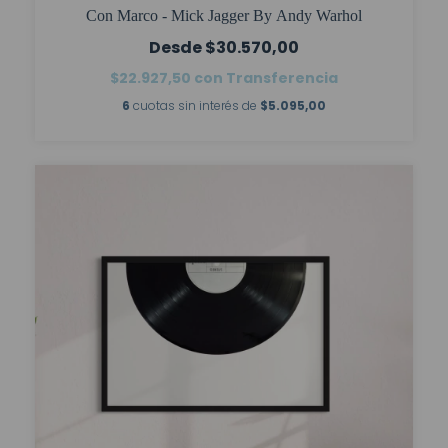
Con Marco - Mick Jagger By Andy Warhol
$30.570,00
$22.927,50
con
Transferencia
6
cuotas sin interés de
$5.095,00