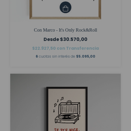
Con Marco - It's Only Rock&Roll
$30.570,00
$22.927,50
con
Transferencia
6
cuotas sin interés de
$5.095,00