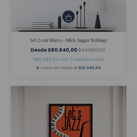
Set 2 con Marco - Mick Jagger Rollings
$80.640,00
$84.880,00
$60.480,00
con
Transferencia
6
cuotas sin interés de
$13.440,00