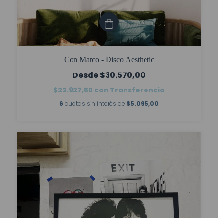
Con Marco - Disco Aesthetic
$30.570,00
$22.927,50
con
Transferencia
6
cuotas sin interés de
$5.095,00