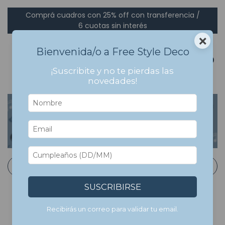
Comprá cuadros con 25% off con transferencia /
6 cuotas sin interés
×
Bienvenida/o a Free Style Deco
0
¡Suscribite y no te pierdas las
novedades!
Inicio
>
Cuadros Con Marco
>
Musica
Musica
Filtrar
SUSCRIBIRSE
Recibirás un correo para validar tu email.