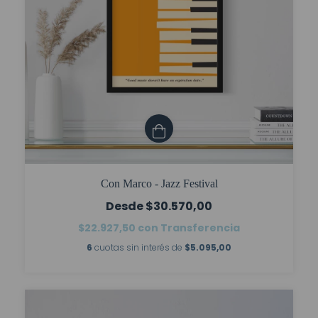
Con Marco - Jazz Festival
$30.570,00
$22.927,50
con
Transferencia
6
cuotas sin interés de
$5.095,00