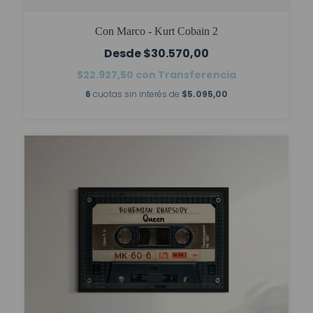
Con Marco - Kurt Cobain 2
$30.570,00
$22.927,50
con
Transferencia
6
cuotas sin interés de
$5.095,00