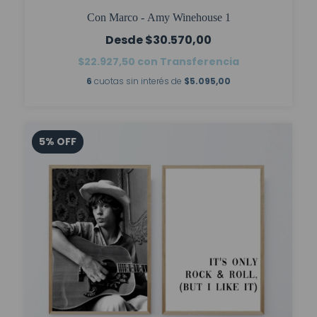
Con Marco - Amy Winehouse 1
$30.570,00
$22.927,50
con
Transferencia
6
cuotas sin interés de
$5.095,00
5
%
OFF