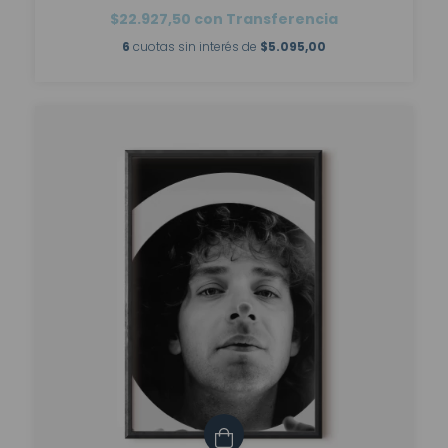
$22.927,50
con
Transferencia
6
cuotas sin interés de
$5.095,00