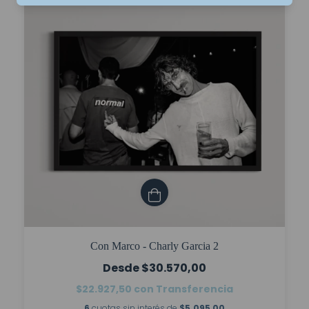
Con Marco - Charly Garcia 2
$30.570,00
$22.927,50
con
Transferencia
6
cuotas sin interés de
$5.095,00