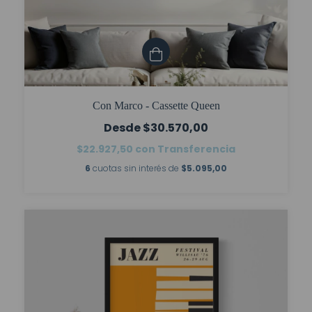
Con Marco - Cassette Queen
$30.570,00
$22.927,50
con
Transferencia
6
cuotas sin interés de
$5.095,00