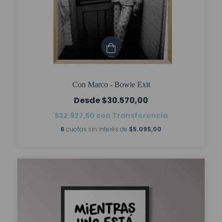
Con Marco - Bowie Exit
$30.570,00
$22.927,50
con
Transferencia
6
cuotas sin interés de
$5.095,00