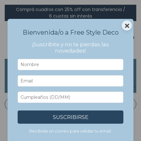
Comprá cuadros con 25% off con transferencia /
6 cuotas sin interés
×
Bienvenida/o a Free Style Deco
0
¡Suscribite y no te pierdas las
novedades!
Inicio
>
Cuadros Con Marco
>
Plantas y Flores
Plantas y Flores
Filtrar
SUSCRIBIRSE
Recibirás un correo para validar tu email.
7
%
OFF