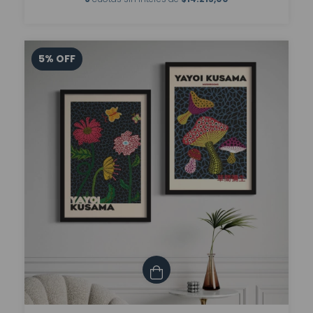
5
%
OFF