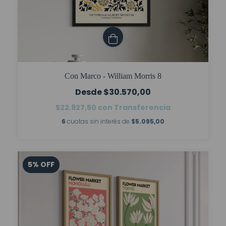
Con Marco - William Morris 8
$30.570,00
$22.927,50
con
Transferencia
6
cuotas sin interés de
$5.095,00
5
%
OFF