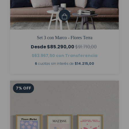
Set 3 con Marco - Flores Terra
$85.290,00
$91.710,00
$63.967,50
con
Transferencia
6
cuotas sin interés de
$14.215,00
7
%
OFF