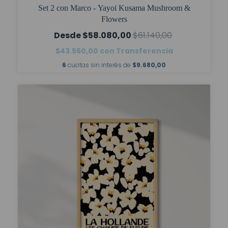
Set 2 con Marco - Yayoi Kusama Mushroom &
Flowers
$58.080,00
$61.140,00
$43.560,00
con
Transferencia
6
cuotas sin interés de
$9.680,00