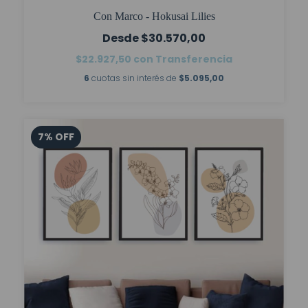
Con Marco - Hokusai Lilies
$30.570,00
$22.927,50
con
Transferencia
6
cuotas sin interés de
$5.095,00
7
%
OFF