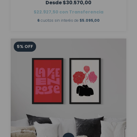
$30.570,00
$22.927,50
con
Transferencia
6
cuotas sin interés de
$5.095,00
5
%
OFF