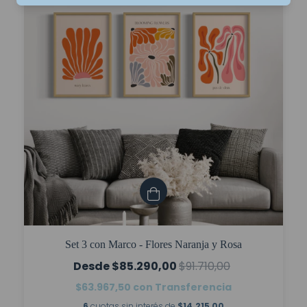
Set 3 con Marco - Flores Naranja y Rosa
$85.290,00
$91.710,00
$63.967,50
con
Transferencia
6
cuotas sin interés de
$14.215,00