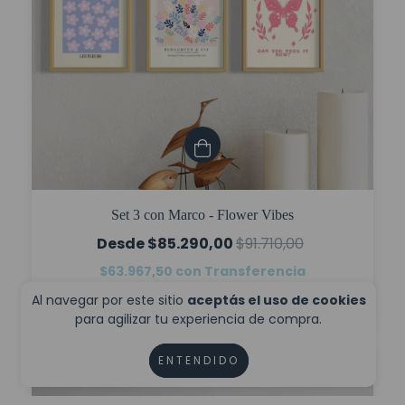
Set 3 con Marco - Flower Vibes
$85.290,00
$91.710,00
$63.967,50
con
Transferencia
6
cuotas sin interés de
$14.215,00
Al navegar por este sitio
aceptás el uso de cookies
para agilizar tu experiencia de compra.
ENTENDIDO