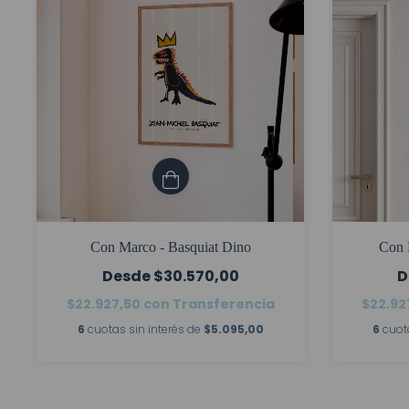
Con Marco - Basquiat Dino
Con 
$30.570,00
$22.927,50
con
Transferencia
$22.92
6
cuotas sin interés de
$5.095,00
6
cuot