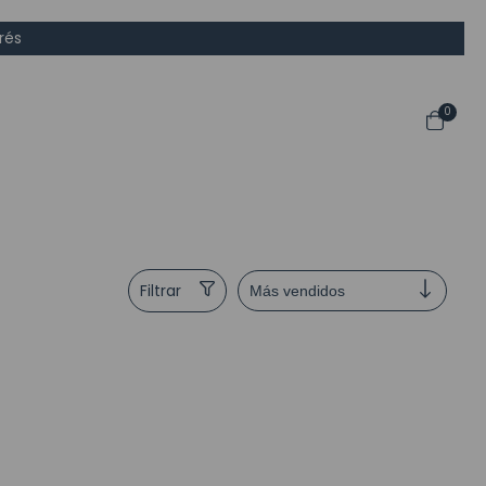
rés
0
Filtrar