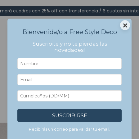
mprá cuadros con 25% off con transferencia / 6 cuotas sin inte
×
Bienvenida/o a Free Style Deco
¡Suscribite y no te pierdas las
novedades!
Inicio
>
Cuadros Con Marco
>
Arte
>
Basquiat
Basquiat
SUSCRIBIRSE
Recibirás un correo para validar tu email.