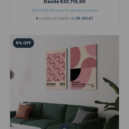
$32.710,00
$24.532,50
con
Transferencia
6
cuotas sin interés de
$5.451,67
5
%
OFF