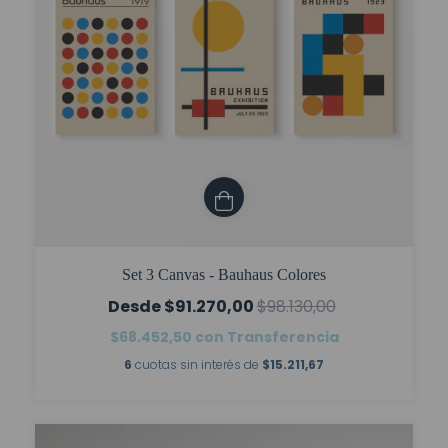
Set 3 Canvas - Bauhaus Colores
$91.270,00
$98.130,00
$68.452,50
con
Transferencia
6
cuotas sin interés de
$15.211,67