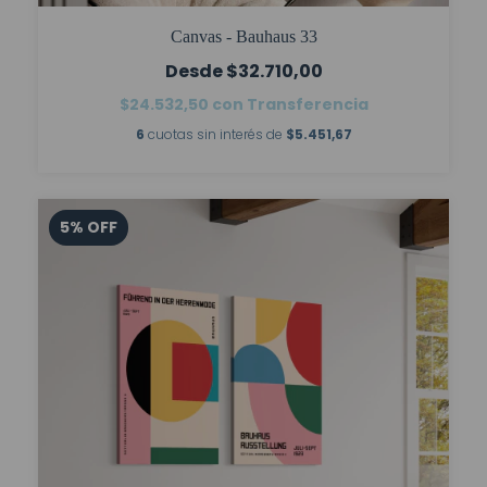
Canvas - Bauhaus 33
$32.710,00
$24.532,50
con
Transferencia
6
cuotas sin interés de
$5.451,67
5
%
OFF