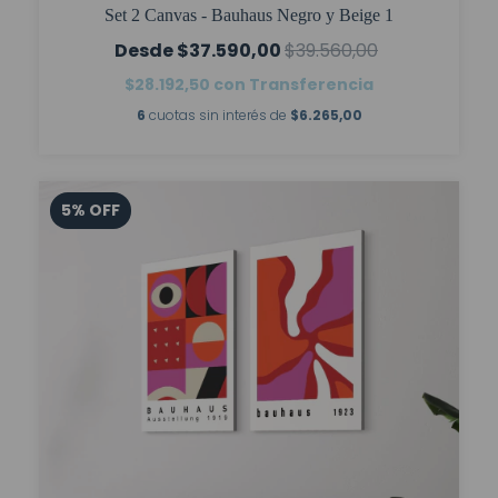
Set 2 Canvas - Bauhaus Negro y Beige 1
$37.590,00
$39.560,00
$28.192,50
con
Transferencia
6
cuotas sin interés de
$6.265,00
5
%
OFF