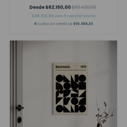
$62.150,00
$65.420,00
$46.612,50
con
Transferencia
6
cuotas sin interés de
$10.358,33