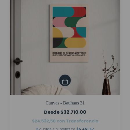
Canvas - Bauhaus 31
$32.710,00
$24.532,50
con
Transferencia
6
cuotas sin interés de
$5.451,67