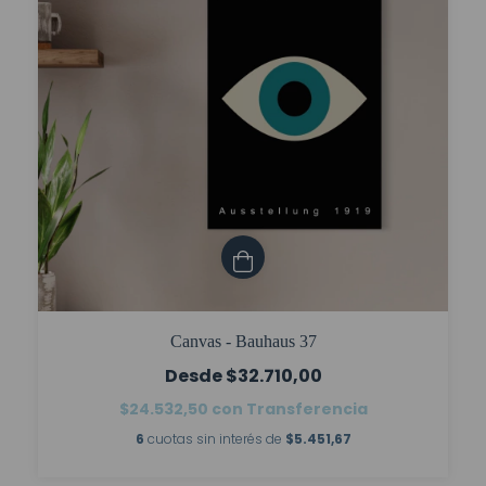
Canvas - Bauhaus 37
$32.710,00
$24.532,50
con
Transferencia
6
cuotas sin interés de
$5.451,67