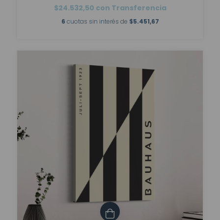
$24.532,50
con
Transferencia
6
cuotas sin interés de
$5.451,67