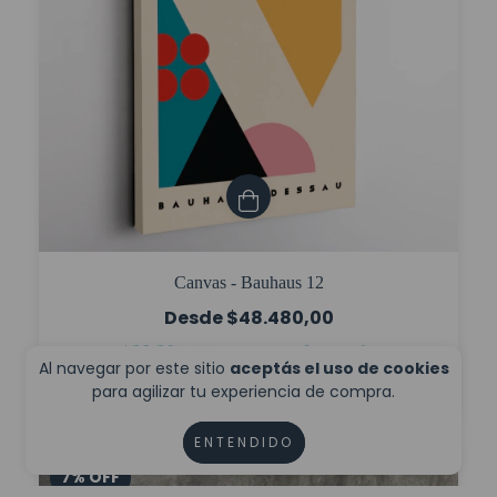
Canvas - Bauhaus 12
$48.480,00
$36.360,00
con
Transferencia
Al navegar por este sitio
aceptás el uso de cookies
6
cuotas sin interés de
$8.080,00
para agilizar tu experiencia de compra.
ENTENDIDO
7
%
OFF