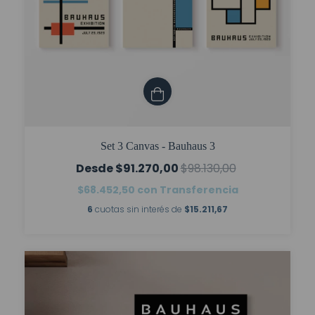
Set 3 Canvas - Bauhaus 3
$91.270,00
$98.130,00
$68.452,50
con
Transferencia
6
cuotas sin interés de
$15.211,67