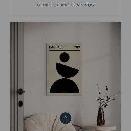
6
cuotas sin interés de
$15.211,67