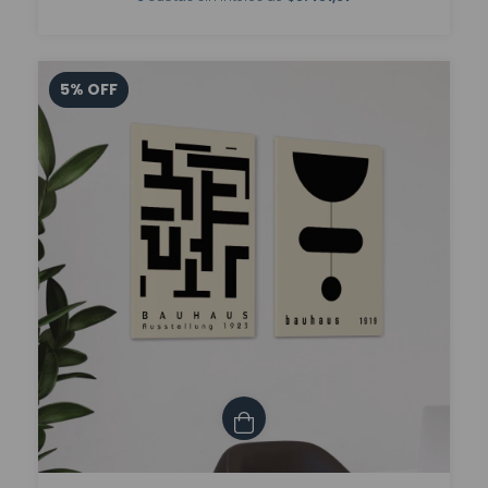
5
%
OFF