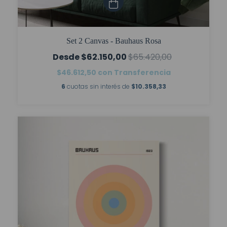
Set 2 Canvas - Bauhaus Rosa
$62.150,00
$65.420,00
$46.612,50
con
Transferencia
6
cuotas sin interés de
$10.358,33