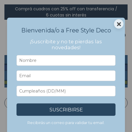
Comprá cuadros con 25% off con transferencia /
6 cuotas sin interés
×
Bienvenida/o a Free Style Deco
0
¡Suscribite y no te pierdas las
novedades!
Inicio
>
Cuadros Bastidor en Canvas
>
Arte
>
Bauhaus
Bauhaus
Filtrar
SUSCRIBIRSE
Recibirás un correo para validar tu email.
7
%
OFF