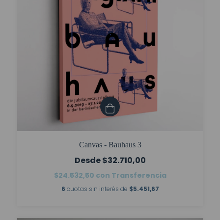
Canvas - Bauhaus 3
$32.710,00
$24.532,50
con
Transferencia
6
cuotas sin interés de
$5.451,67