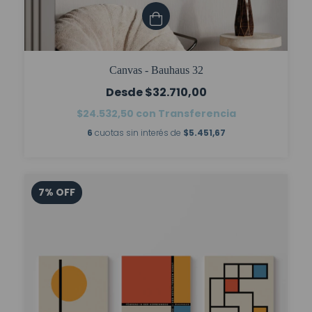
Canvas - Bauhaus 32
$32.710,00
$24.532,50
con
Transferencia
6
cuotas sin interés de
$5.451,67
7
%
OFF