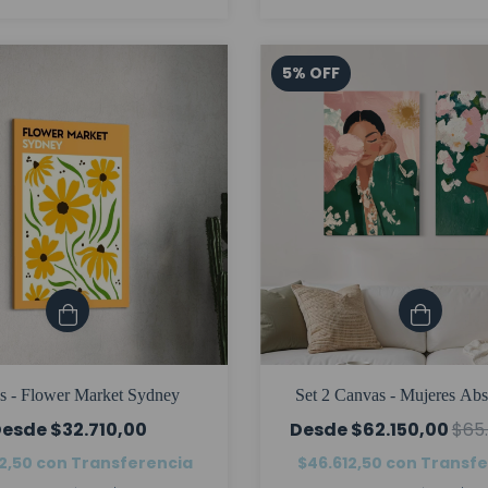
5
%
OFF
s - Flower Market Sydney
Set 2 Canvas - Mujeres Abs
$32.710,00
$62.150,00
$65
2,50
con
Transferencia
$46.612,50
con
Transfe