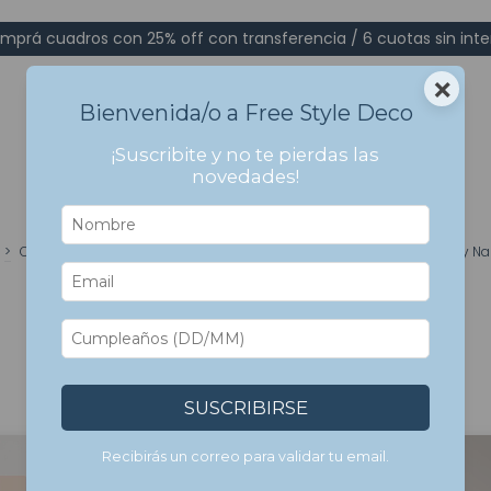
mprá cuadros con 25% off con transferencia / 6 cuotas sin inte
×
Bienvenida/o a Free Style Deco
¡Suscribite y no te pierdas las
novedades!
>
Cuadros Bastidor en Canvas
>
Por Paleta de Colores
>
Amarillos y Na
Amarillos y Naranjas
SUSCRIBIRSE
Recibirás un correo para validar tu email.
7
%
OFF