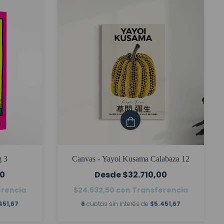
g 3
Canvas - Yayoi Kusama Calabaza 12
00
$32.710,00
erencia
$24.532,50
con
Transferencia
451,67
6
cuotas sin interés de
$5.451,67