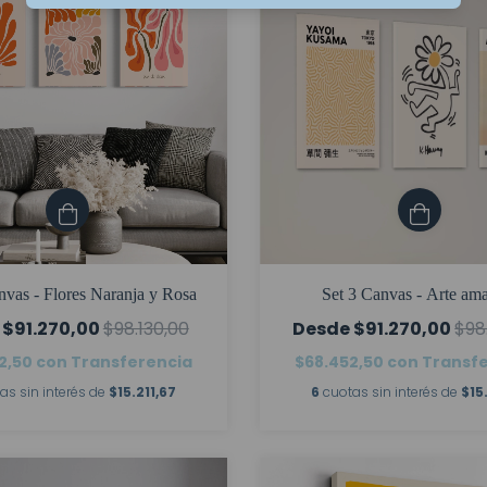
nvas - Flores Naranja y Rosa
Set 3 Canvas - Arte ama
$91.270,00
$98.130,00
$91.270,00
$98
2,50
con
Transferencia
$68.452,50
con
Transf
as sin interés de
$15.211,67
6
cuotas sin interés de
$15