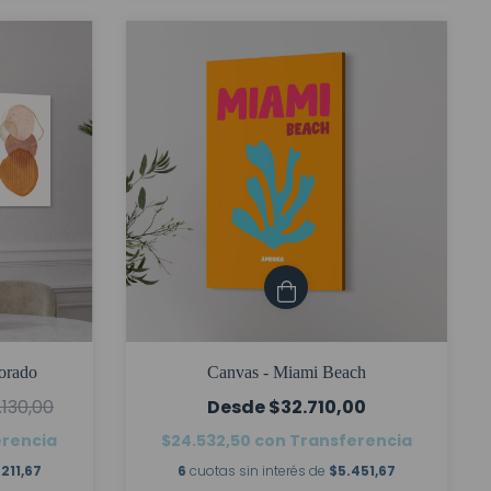
Dorado
Canvas - Miami Beach
.130,00
$32.710,00
erencia
$24.532,50
con
Transferencia
.211,67
6
cuotas sin interés de
$5.451,67