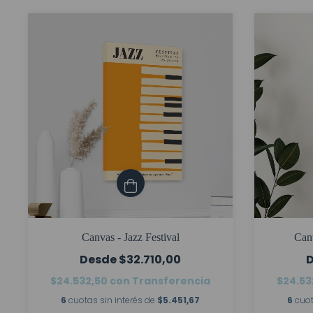
Canvas - Jazz Festival
Can
$32.710,00
$24.532,50
con
Transferencia
$24.53
6
cuotas sin interés de
$5.451,67
6
cuot