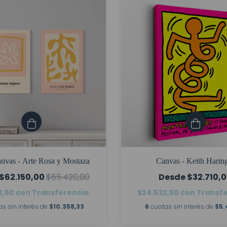
anvas - Arte Rosa y Mostaza
Canvas - Keith Harin
$62.150,00
$65.420,00
$32.710,
2,50
con
Transferencia
$24.532,50
con
Transf
s sin interés de
$10.358,33
6
cuotas sin interés de
$5.