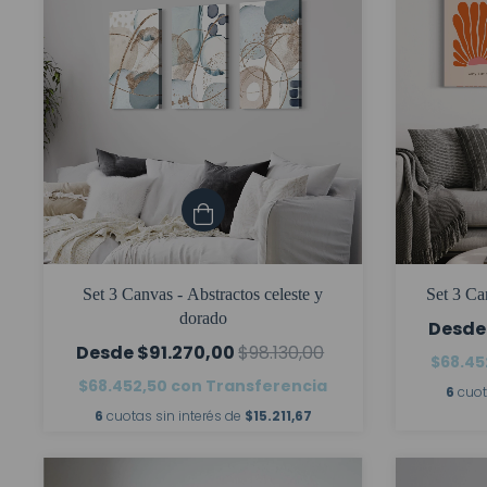
Set 3 Canvas - Abstractos celeste y
Set 3 Ca
dorado
$91.270,00
$98.130,00
$68.45
$68.452,50
con
Transferencia
6
cuot
6
cuotas sin interés de
$15.211,67