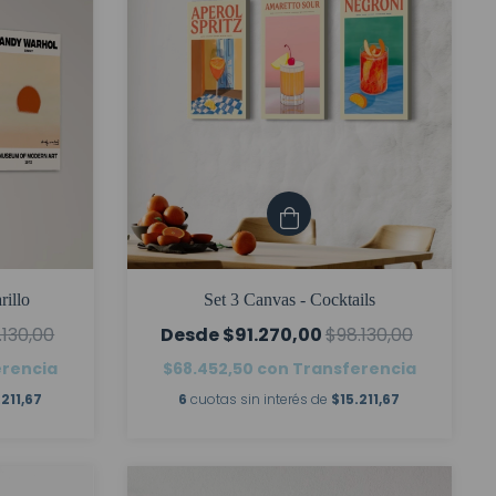
rillo
Set 3 Canvas - Cocktails
.130,00
$91.270,00
$98.130,00
erencia
$68.452,50
con
Transferencia
.211,67
6
cuotas sin interés de
$15.211,67