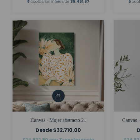
6
cuotas sin interés de
$5.451,67
6
cuot
Canvas - Mujer abstracto 21
Canvas -
$32.710,00
$24.532,50
con
Transferencia
$24.53