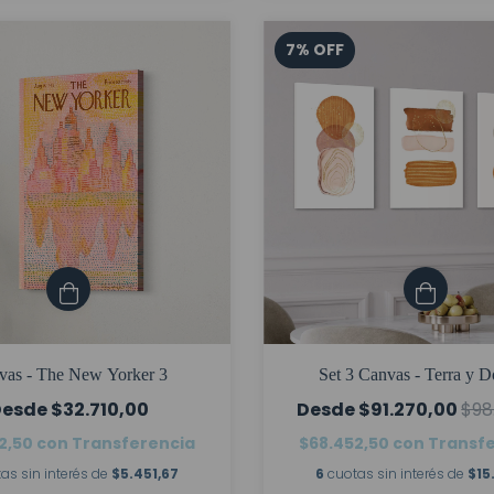
7
%
OFF
vas - The New Yorker 3
Set 3 Canvas - Terra y 
$32.710,00
$91.270,00
$98
2,50
con
Transferencia
$68.452,50
con
Transf
as sin interés de
$5.451,67
6
cuotas sin interés de
$15