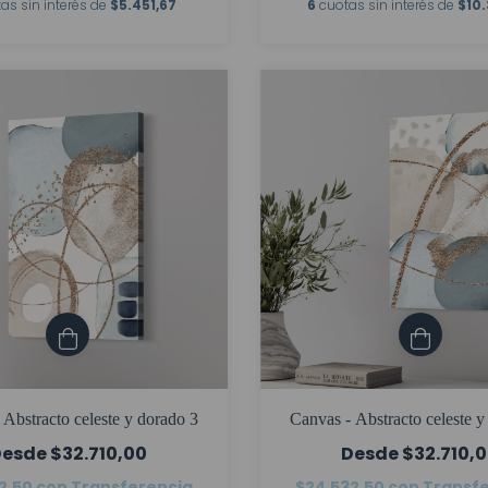
as sin interés de
$5.451,67
6
cuotas sin interés de
$10.
 Abstracto celeste y dorado 3
Canvas - Abstracto celeste y
$32.710,00
$32.710,
2,50
con
Transferencia
$24.532,50
con
Transf