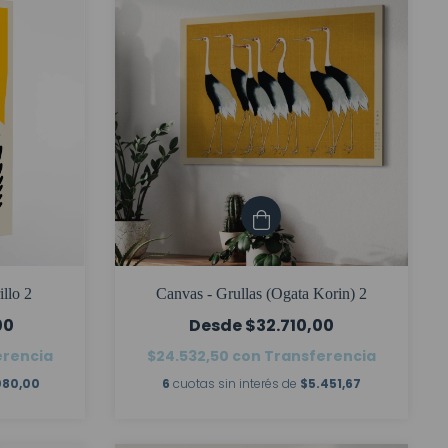
llo 2
Canvas - Grullas (Ogata Korin) 2
00
$32.710,00
erencia
$24.532,50
con
Transferencia
080,00
6
cuotas sin interés de
$5.451,67