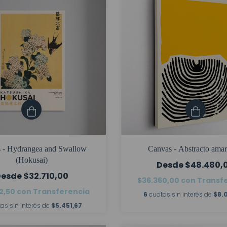
 - Hydrangea and Swallow
Canvas - Abstracto amari
(Hokusai)
$48.480,
$32.710,00
$36.360,00
con
Transf
2,50
con
Transferencia
6
cuotas sin interés de
$8.
as sin interés de
$5.451,67