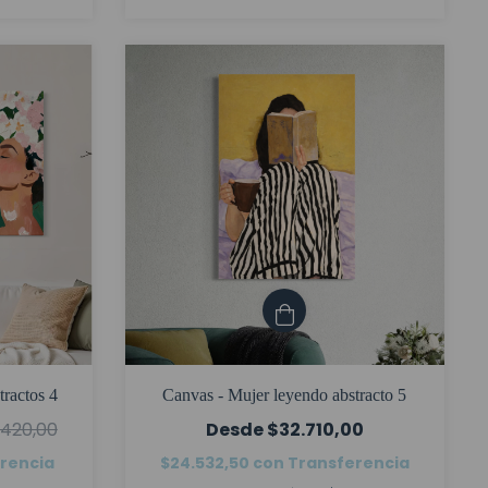
tractos 4
Canvas - Mujer leyendo abstracto 5
.420,00
$32.710,00
rencia
$24.532,50
con
Transferencia