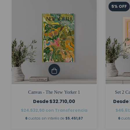
5
%
OFF
Canvas - The New Yorker 1
Set 2 C
$32.710,00
$24.532,50
con
Transferencia
$46.61
6
cuotas sin interés de
$5.451,67
6
cuota