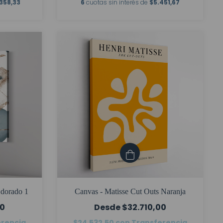
358,33
6
cuotas sin interés de
$5.451,67
 dorado 1
Canvas - Matisse Cut Outs Naranja
00
$32.710,00
erencia
$24.532,50
con
Transferencia