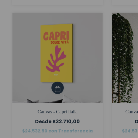
Canvas - Capri Italia
Canva
$32.710,00
$24.532,50
con
Transferencia
$24.53