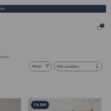
rés
0
ranjas
Filtrar
7
%
OFF