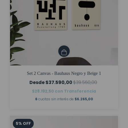
Set 2 Canvas - Bauhaus Negro y Beige 1
$37.590,00
$39.560,00
$28.192,50
con
Transferencia
6
cuotas sin interés de
$6.265,00
5
%
OFF