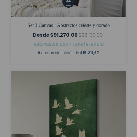
Set 3 Canvas - Abstractos celeste y dorado
$91.270,00
$98.130,00
$68.452,50
con
Transferencia
6
cuotas sin interés de
$15.211,67