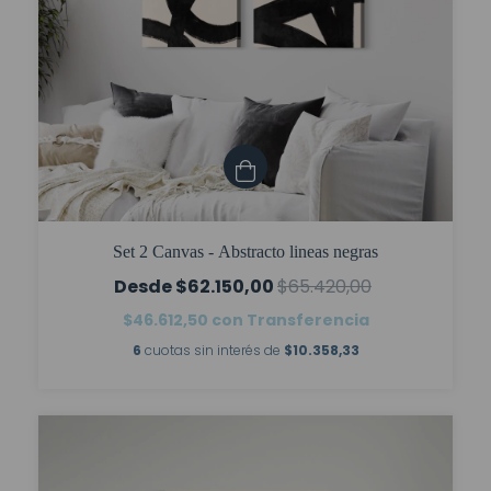
Set 2 Canvas - Abstracto lineas negras
$62.150,00
$65.420,00
$46.612,50
con
Transferencia
6
cuotas sin interés de
$10.358,33