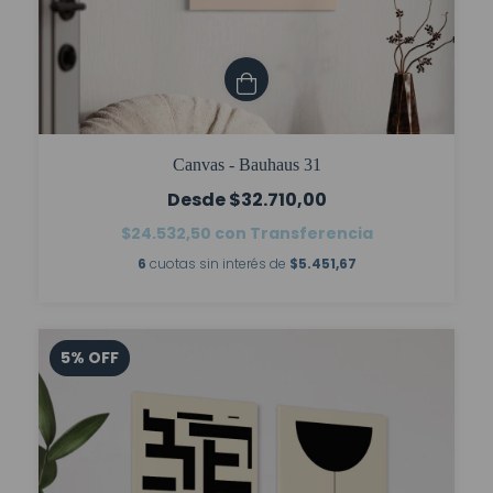
Canvas - Bauhaus 31
$32.710,00
$24.532,50
con
Transferencia
6
cuotas sin interés de
$5.451,67
5
%
OFF