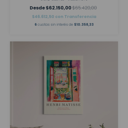
$62.150,00
$65.420,00
$46.612,50
con
Transferencia
6
cuotas sin interés de
$10.358,33