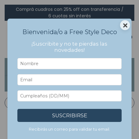
Comprá cuadros con 25% off con transferencia /
6 cuotas sin interés
×
Bienvenida/o a Free Style Deco
0
¡Suscribite y no te pierdas las
novedades!
Inicio
>
Cuadros Bastidor en Canvas
>
Arte
Arte
Filtrar
SUSCRIBIRSE
Recibirás un correo para validar tu email.
7
%
OFF