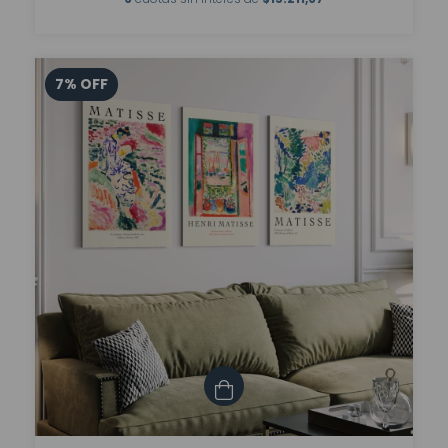
7
%
OFF