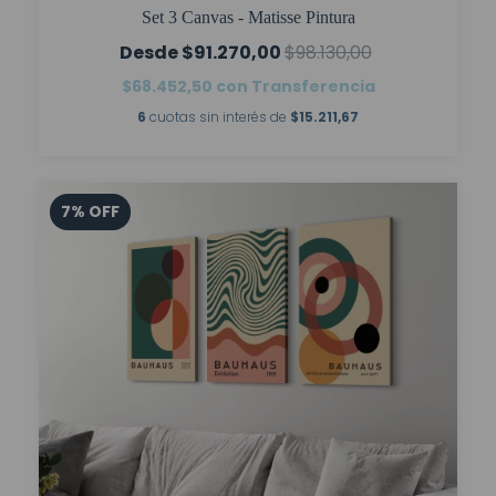
Set 3 Canvas - Matisse Pintura
$91.270,00
$98.130,00
$68.452,50
con
Transferencia
6
cuotas sin interés de
$15.211,67
7
%
OFF