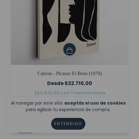
Canvas - Picasso El Beso (1979)
$32.710,00
$24.532,50
con
Transferencia
6
cuotas sin interés de
$5.451,67
Al navegar por este sitio
aceptás el uso de cookies
para agilizar tu experiencia de compra.
ENTENDIDO
5
%
OFF