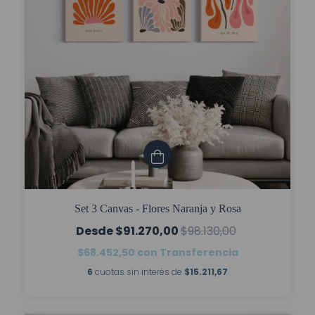
Set 3 Canvas - Flores Naranja y Rosa
$91.270,00
$98.130,00
$68.452,50
con
Transferencia
6
cuotas sin interés de
$15.211,67