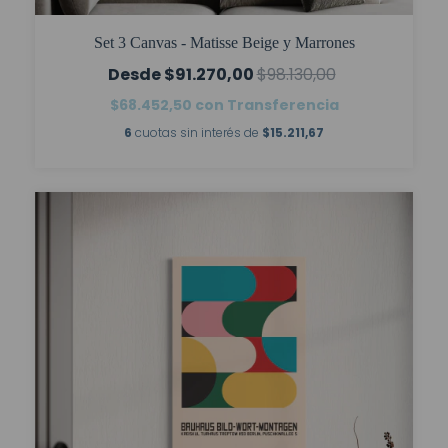
Set 3 Canvas - Matisse Beige y Marrones
$91.270,00
$98.130,00
$68.452,50
con
Transferencia
6
cuotas sin interés de
$15.211,67