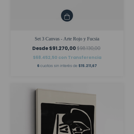
Set 3 Canvas - Arte Rojo y Fucsia
$91.270,00
$98.130,00
$68.452,50
con
Transferencia
6
cuotas sin interés de
$15.211,67