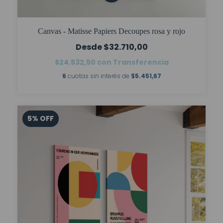
Canvas - Matisse Papiers Decoupes rosa y rojo
$32.710,00
$24.532,50
con
Transferencia
6
cuotas sin interés de
$5.451,67
5
%
OFF