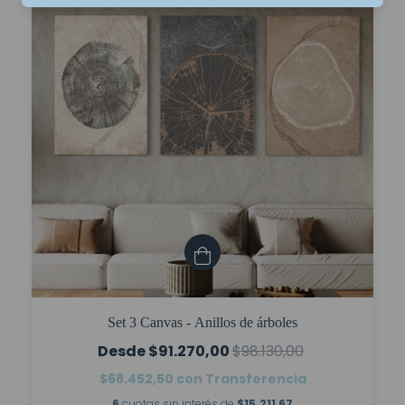
Set 3 Canvas - Anillos de árboles
$91.270,00
$98.130,00
$68.452,50
con
Transferencia
6
cuotas sin interés de
$15.211,67