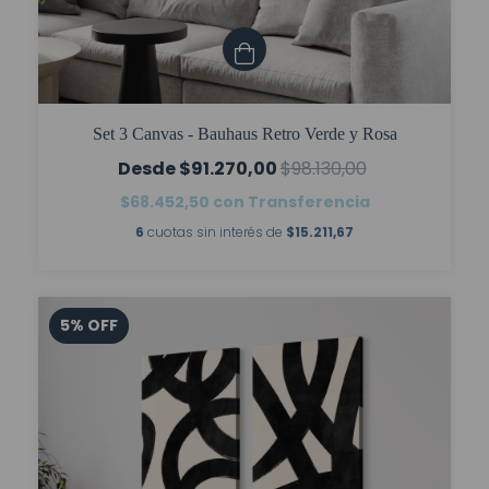
Set 3 Canvas - Bauhaus Retro Verde y Rosa
$91.270,00
$98.130,00
$68.452,50
con
Transferencia
6
cuotas sin interés de
$15.211,67
5
%
OFF