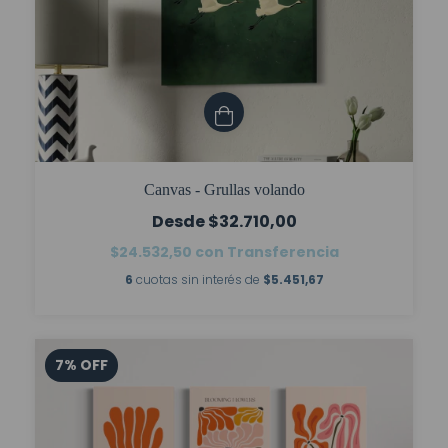
Canvas - Grullas volando
$32.710,00
$24.532,50
con
Transferencia
6
cuotas sin interés de
$5.451,67
7
%
OFF