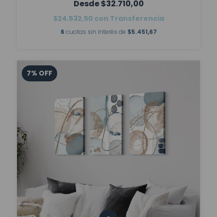
$32.710,00
$24.532,50
con
Transferencia
6
cuotas sin interés de
$5.451,67
7
%
OFF