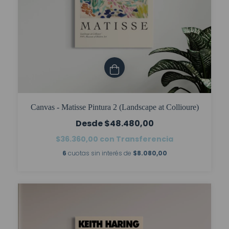
Canvas - Matisse Pintura 2 (Landscape at Collioure)
$48.480,00
$36.360,00
con
Transferencia
6
cuotas sin interés de
$8.080,00