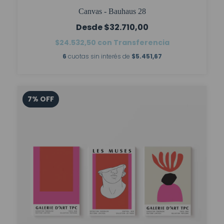
Canvas - Bauhaus 28
$32.710,00
$24.532,50
con
Transferencia
6
cuotas sin interés de
$5.451,67
7
%
OFF