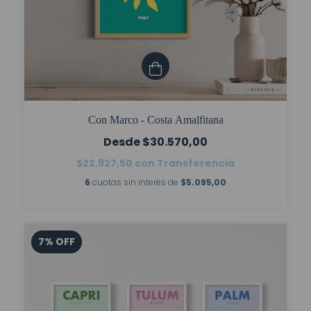
Con Marco - Costa Amalfitana
$30.570,00
$22.927,50
con
Transferencia
6
cuotas sin interés de
$5.095,00
7
%
OFF