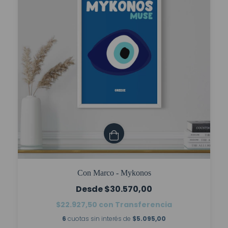
Con Marco - Mykonos
$30.570,00
$22.927,50
con
Transferencia
6
cuotas sin interés de
$5.095,00