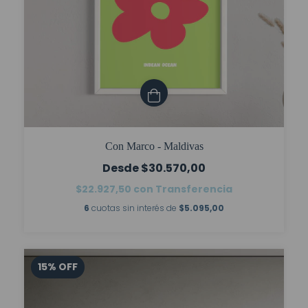
Con Marco - Maldivas
$30.570,00
$22.927,50
con
Transferencia
6
cuotas sin interés de
$5.095,00
15
%
OFF