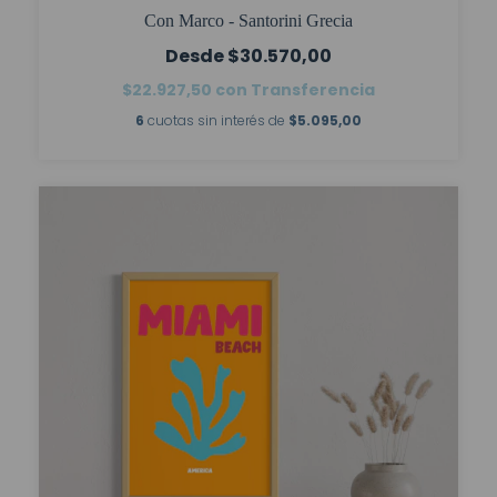
Con Marco - Santorini Grecia
$30.570,00
$22.927,50
con
Transferencia
6
cuotas sin interés de
$5.095,00