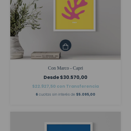
Con Marco - Capri
$30.570,00
$22.927,50
con
Transferencia
6
cuotas sin interés de
$5.095,00