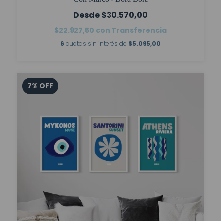
$30.570,00
$22.927,50
con
Transferencia
6
cuotas sin interés de
$5.095,00
7
%
OFF