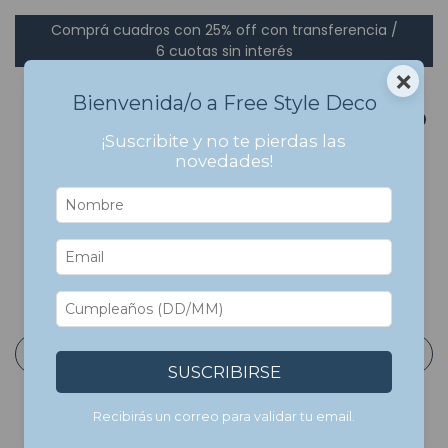
Comprá cuadros con 25% off con transferencia /
6 cuotas sin interés
×
Bienvenida/o a Free Style Deco
0
¡Suscribite y no te pierdas las
novedades!
Inicio
>
Cuadros Con Marco
>
Ciudades, viajes y
Mapamundis
>
Playa Colores
Playa Colores
Filtrar
SUSCRIBIRSE
Recibirás un correo para validar tu email.