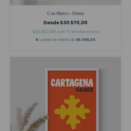
Con Marco - Dubai
$30.570,00
$22.927,50
con
Transferencia
6
cuotas sin interés de
$5.095,00