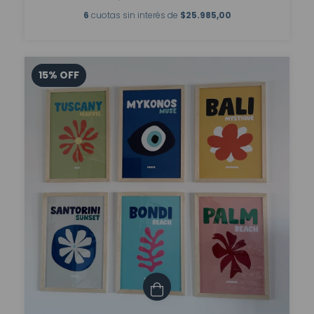
6
cuotas sin interés de
$25.985,00
15
%
OFF