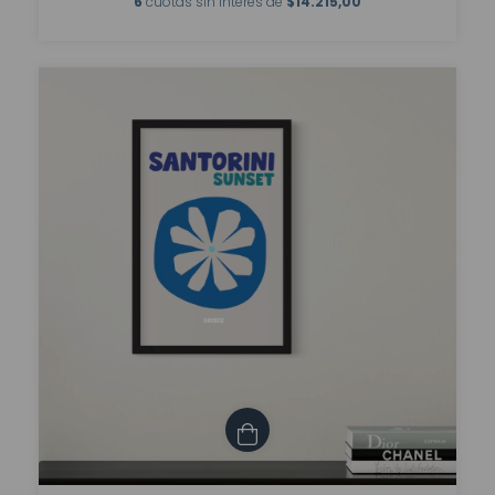
6
cuotas sin interés de
$14.215,00