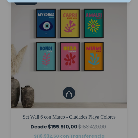
15
%
OFF
Set Wall 6 con Marco - Ciudades Playa Colores
$155.910,00
$183.420,00
$116.932,50
con
Transferencia