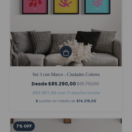
Set 3 con Marco - Ciudades Colores
$85.290,00
$91.710,00
$63.967,50
con
Transferencia
6
cuotas sin interés de
$14.215,00
7
%
OFF