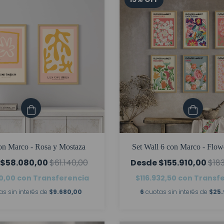
con Marco - Rosa y Mostaza
Set Wall 6 con Marco - Flow
$58.080,00
$61.140,00
$155.910,00
$18
0,00
con
Transferencia
$116.932,50
con
Transf
as sin interés de
$9.680,00
6
cuotas sin interés de
$25.