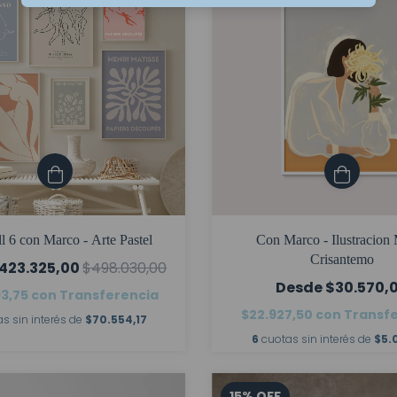
l 6 con Marco - Arte Pastel
Con Marco - Ilustracion
Crisantemo
423.325,00
$498.030,00
$30.570,
93,75
con
Transferencia
$22.927,50
con
Transf
s sin interés de
$70.554,17
6
cuotas sin interés de
$5.
15
%
OFF