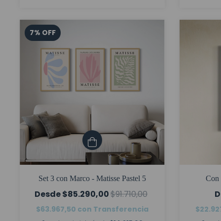
7
%
OFF
Set 3 con Marco - Matisse Pastel 5
Con 
$85.290,00
$91.710,00
$63.967,50
con
Transferencia
$22.92