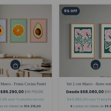
5
%
OFF
 Marco - Frutas Cocina Pastel
Set 2 con Marco - flores ver
$85.290,00
$91.710,00
$58.080,00
$61
7,50
con
Transferencia
$43.560,00
con
Transf
as sin interés de
$14.215,00
6
cuotas sin interés de
$9.