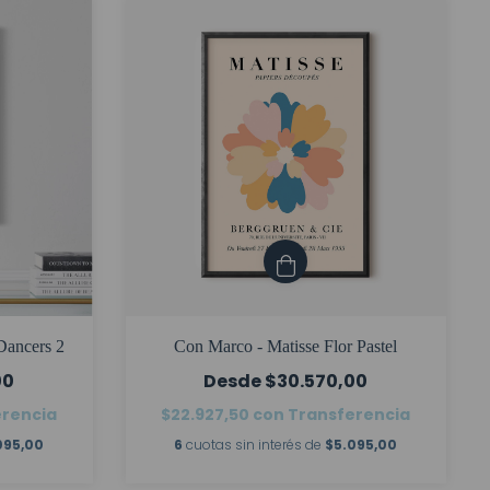
Dancers 2
Con Marco - Matisse Flor Pastel
00
$30.570,00
erencia
$22.927,50
con
Transferencia
095,00
6
cuotas sin interés de
$5.095,00