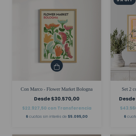
Con Marco - Flower Market Bologna
Set 2 
$30.570,00
$22.927,50
con
Transferencia
$43.56
6
cuotas sin interés de
$5.095,00
6
cuot