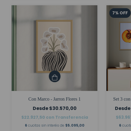
7
%
OFF
Con Marco - Jarron Flores 1
Set 3 con
$30.570,00
$22.927,50
con
Transferencia
$63.96
6
cuotas sin interés de
$5.095,00
6
cuot