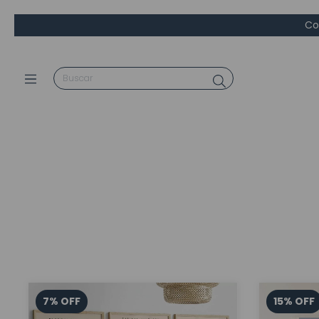
Co
7
%
OFF
15
%
OFF