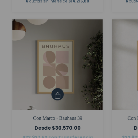
6
cuotas sin interés de
$14.215,00
6
cuot
Con Marco - Bauhaus 39
Con M
$30.570,00
$22.927,50
con
Transferencia
$22.92