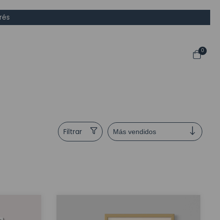
rés
0
Filtrar