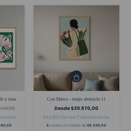
de y rosa
Con Marco - mujer abstracto 11
.140,00
$30.570,00
erencia
$22.927,50
con
Transferencia
680,00
6
cuotas sin interés de
$5.095,00