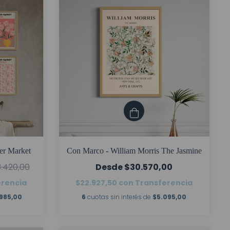
er Market
Con Marco - William Morris The Jasmine
3.420,00
$30.570,00
erencia
$22.927,50
con
Transferencia
985,00
6
cuotas sin interés de
$5.095,00