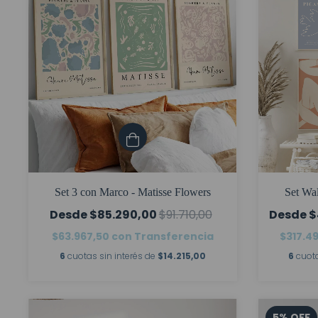
Set 3 con Marco - Matisse Flowers
Set Wal
$85.290,00
$91.710,00
$
$63.967,50
con
Transferencia
$317.4
6
cuotas sin interés de
$14.215,00
6
cuota
5
%
OFF