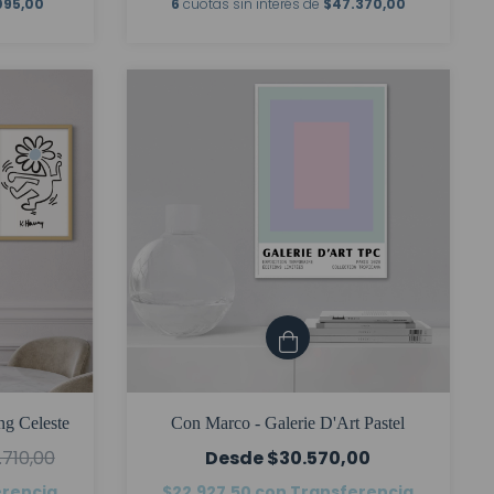
095,00
6
cuotas sin interés de
$47.370,00
ng Celeste
Con Marco - Galerie D'Art Pastel
.710,00
$30.570,00
erencia
$22.927,50
con
Transferencia