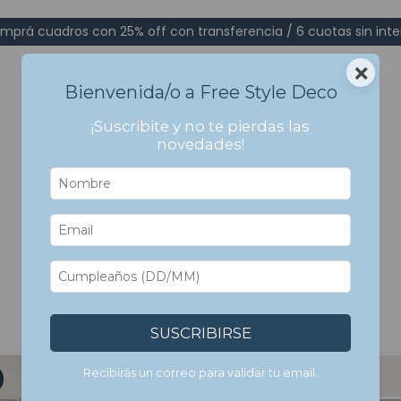
mprá cuadros con 25% off con transferencia / 6 cuotas sin inte
×
Bienvenida/o a Free Style Deco
¡Suscribite y no te pierdas las
novedades!
Inicio
>
Cuadros Con Marco
>
Por Paleta de Colores
>
Pasteles
Pasteles
SUSCRIBIRSE
Recibirás un correo para validar tu email.