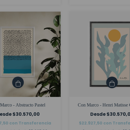
Marco - Abstracto Pastel
Con Marco - Henri Matisse 
$30.570,00
$30.570,
7,50
con
Transferencia
$22.927,50
con
Transf