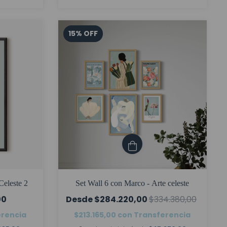
15
%
OFF
Celeste 2
Set Wall 6 con Marco - Arte celeste
00
$284.220,00
$334.380,00
erencia
$213.165,00
con
Transferencia