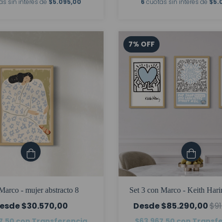
as sin interés de
$5.095,00
6
cuotas sin interés de
$5.
7
%
OFF
arco - mujer abstracto 8
Set 3 con Marco - Keith Hari
$30.570,00
$85.290,00
$91
7,50
con
Transferencia
$63.967,50
con
Transf