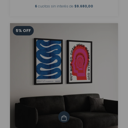
6
cuotas sin interés de
$9.680,00
5
%
OFF