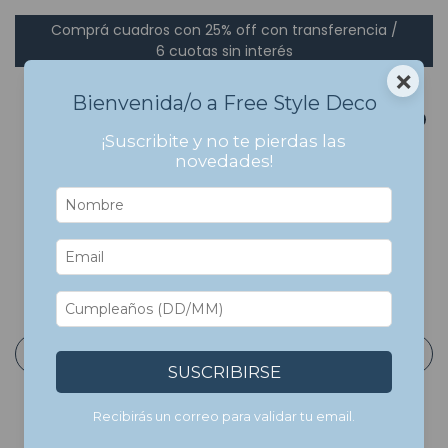
Comprá cuadros con 25% off con transferencia /
6 cuotas sin interés
×
Bienvenida/o a Free Style Deco
0
¡Suscribite y no te pierdas las
novedades!
Inicio
>
Cuadros Con Marco
>
Por Paleta de Colores
>
Rosas
Rosas
Filtrar
SUSCRIBIRSE
Recibirás un correo para validar tu email.