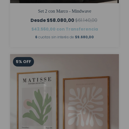
Set 2 con Marco - Mindwave
$58.080,00
$61.140,00
$43.560,00
con
Transferencia
6
cuotas sin interés de
$9.680,00
5
%
OFF