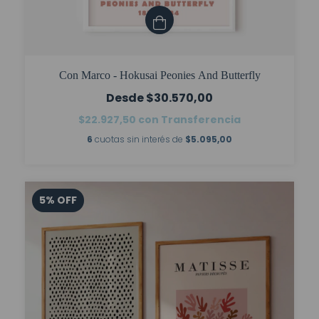
Con Marco - Hokusai Peonies And Butterfly
$30.570,00
$22.927,50
con
Transferencia
6
cuotas sin interés de
$5.095,00
5
%
OFF