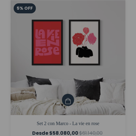
5
%
OFF
Set 2 con Marco - La vie en rose
$58.080,00
$61.140,00