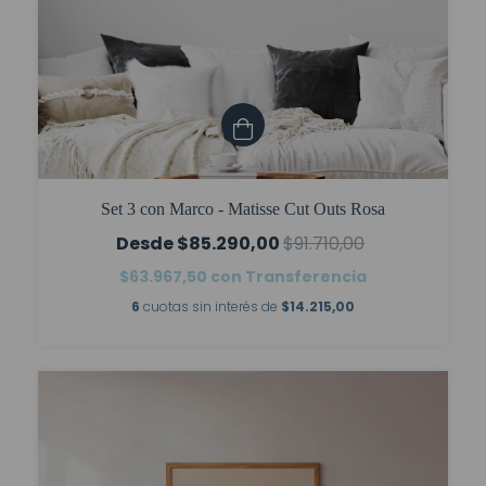
Set 3 con Marco - Matisse Cut Outs Rosa
$85.290,00
$91.710,00
$63.967,50
con
Transferencia
6
cuotas sin interés de
$14.215,00