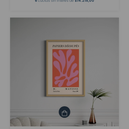
6
cuotas sin interés de
$14.215,00