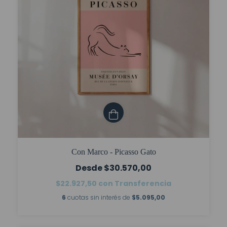
Con Marco - Picasso Gato
$30.570,00
$22.927,50
con
Transferencia
6
cuotas sin interés de
$5.095,00