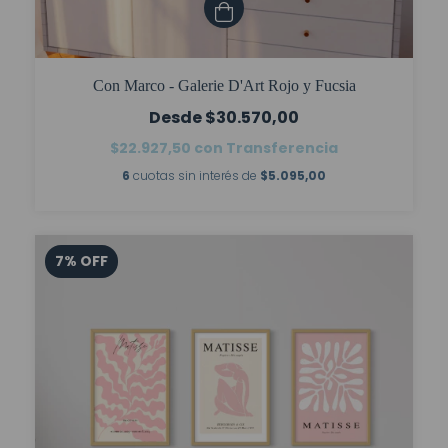
Con Marco - Galerie D'Art Rojo y Fucsia
$30.570,00
$22.927,50
con
Transferencia
6
cuotas sin interés de
$5.095,00
7
%
OFF