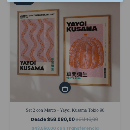
5
%
OFF
Set 2 con Marco - Yayoi Kusama Tokio 98
$58.080,00
$61.140,00
$43.560,00
con
Transferencia