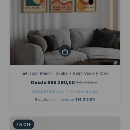
Set 3 con Marco - Bauhaus Retro Verde y Rosa
$85.290,00
$91.710,00
$63.967,50
con
Transferencia
6
cuotas sin interés de
$14.215,00
7
%
OFF