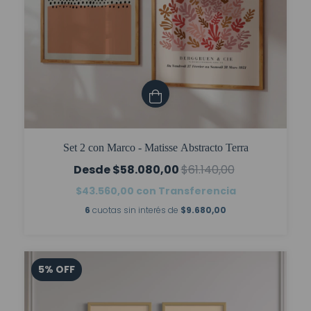
Set 2 con Marco - Matisse Abstracto Terra
$58.080,00
$61.140,00
$43.560,00
con
Transferencia
6
cuotas sin interés de
$9.680,00
5
%
OFF