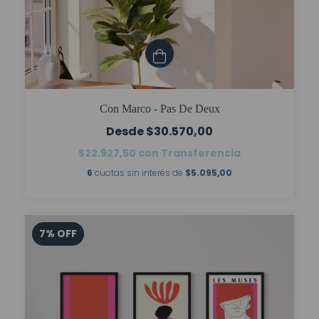
Con Marco - Pas De Deux
$30.570,00
$22.927,50
con
Transferencia
6
cuotas sin interés de
$5.095,00
7
%
OFF