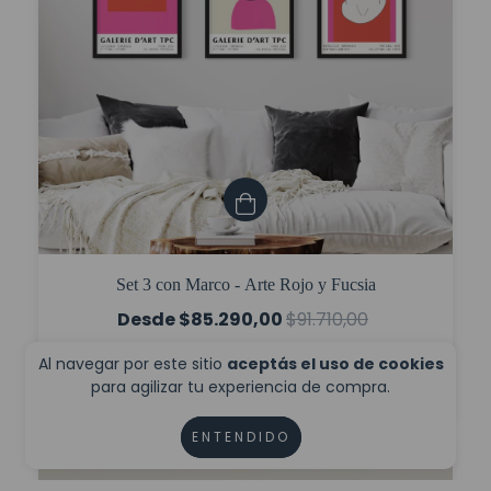
Set 3 con Marco - Arte Rojo y Fucsia
$85.290,00
$91.710,00
$63.967,50
con
Transferencia
Al navegar por este sitio
aceptás el uso de cookies
6
cuotas sin interés de
$14.215,00
para agilizar tu experiencia de compra.
ENTENDIDO