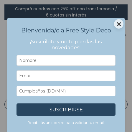
Comprá cuadros con 25% off con transferencia /
6 cuotas sin interés
×
Bienvenida/o a Free Style Deco
0
¡Suscribite y no te pierdas las
novedades!
Inicio
>
Cuadros Bastidor en Canvas
>
Ciudades, viajes
y Mapamundis
>
Mapas
Mapas
Filtrar
SUSCRIBIRSE
Recibirás un correo para validar tu email.