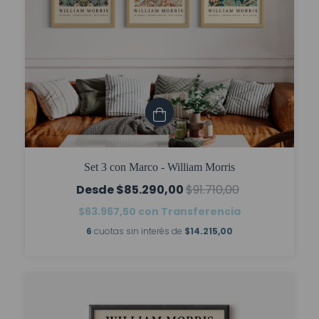
Set 3 con Marco - William Morris
$85.290,00
$91.710,00
$63.967,50
con
Transferencia
6
cuotas sin interés de
$14.215,00