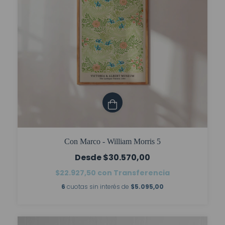
Con Marco - William Morris 5
$30.570,00
$22.927,50
con
Transferencia
6
cuotas sin interés de
$5.095,00