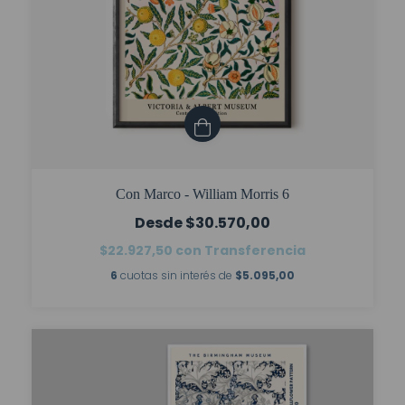
Con Marco - William Morris 6
$30.570,00
$22.927,50
con
Transferencia
6
cuotas sin interés de
$5.095,00