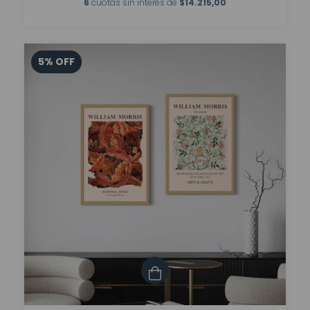
6
cuotas sin interés de
$14.215,00
5
%
OFF