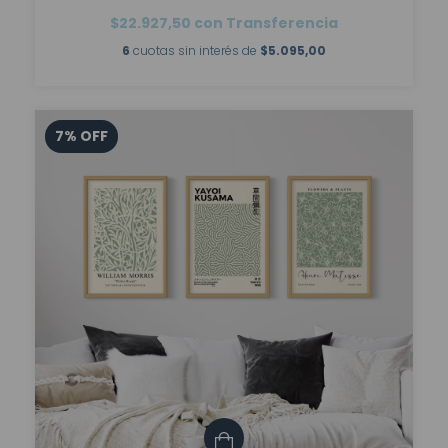
$22.927,50
con
Transferencia
6
cuotas sin interés de
$5.095,00
7
%
OFF