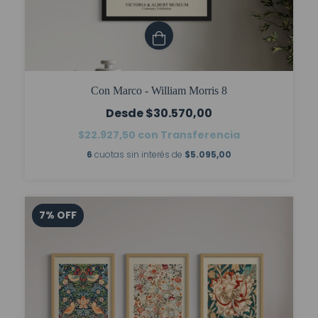
Con Marco - William Morris 8
$30.570,00
$22.927,50
con
Transferencia
6
cuotas sin interés de
$5.095,00
7
%
OFF