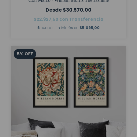
Con Marco - William Morris The Jasmine
$30.570,00
$22.927,50
con
Transferencia
6
cuotas sin interés de
$5.095,00
5
%
OFF