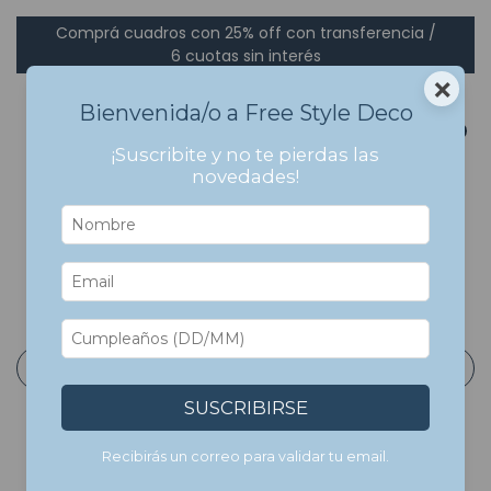
Comprá cuadros con 25% off con transferencia /
6 cuotas sin interés
×
Bienvenida/o a Free Style Deco
0
¡Suscribite y no te pierdas las
novedades!
Inicio
>
Cuadros Con Marco
>
Arte
>
William Morris
William Morris
Filtrar
SUSCRIBIRSE
Recibirás un correo para validar tu email.
7
%
OFF