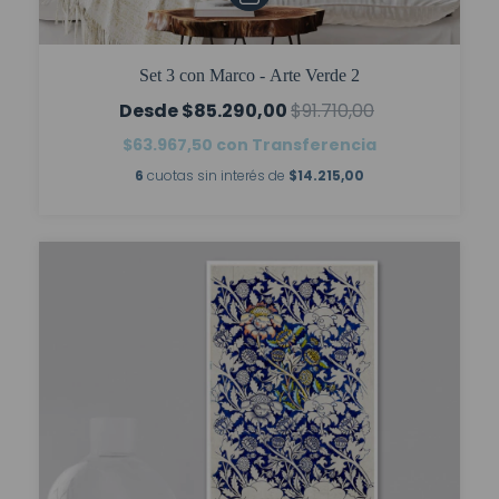
Set 3 con Marco - Arte Verde 2
$85.290,00
$91.710,00
$63.967,50
con
Transferencia
6
cuotas sin interés de
$14.215,00