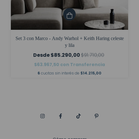
Set 3 con Marco - Andy Warhol + Keith Haring celeste
y lila
$85.290,00
$91.710,00
$63.967,50
con
Transferencia
6
cuotas sin interés de
$14.215,00