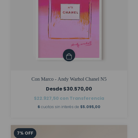
Con Marco - Andy Warhol Chanel N5
$30.570,00
$22.927,50
con
Transferencia
6
cuotas sin interés de
$5.095,00
7
%
OFF