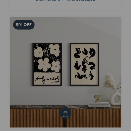
5
%
OFF