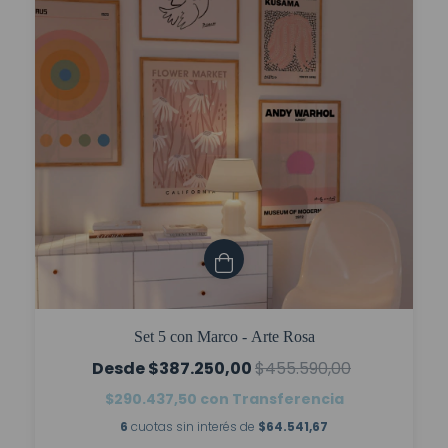
Set 5 con Marco - Arte Rosa
$387.250,00
$455.590,00
$290.437,50
con
Transferencia
6
cuotas sin interés de
$64.541,67