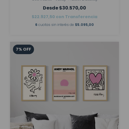
$30.570,00
$22.927,50
con
Transferencia
6
cuotas sin interés de
$5.095,00
7
%
OFF