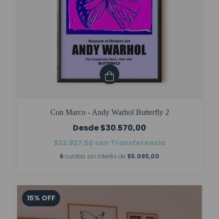
Con Marco - Andy Warhol Butterfly 2
$30.570,00
$22.927,50
con
Transferencia
6
cuotas sin interés de
$5.095,00
15
%
OFF