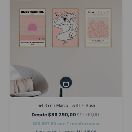
Set 3 con Marco - ARTE Rosa
$85.290,00
$91.710,00
$63.967,50
con
Transferencia
6
cuotas sin interés de
$14.215,00