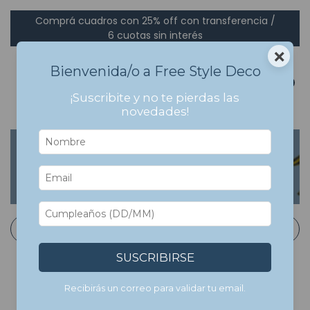
Comprá cuadros con 25% off con transferencia /
6 cuotas sin interés
×
Bienvenida/o a Free Style Deco
0
¡Suscribite y no te pierdas las
novedades!
Inicio
>
Cuadros Con Marco
>
Arte
>
Andy Warhol
Andy Warhol
Filtrar
SUSCRIBIRSE
Recibirás un correo para validar tu email.