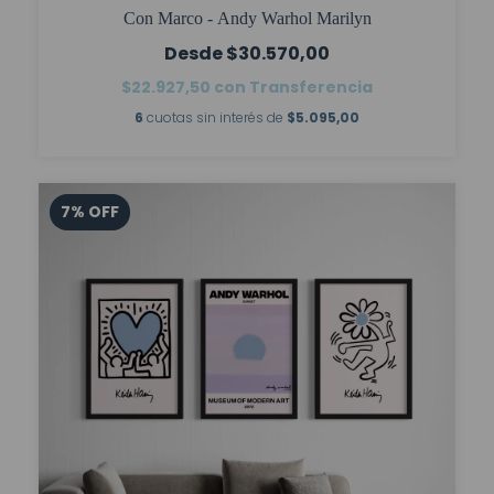
Con Marco - Andy Warhol Marilyn
$30.570,00
$22.927,50
con
Transferencia
6
cuotas sin interés de
$5.095,00
7
%
OFF