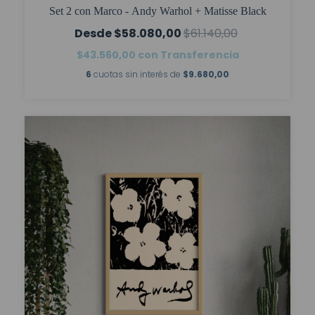
Set 2 con Marco - Andy Warhol + Matisse Black
$58.080,00
$61.140,00
$43.560,00
con
Transferencia
6
cuotas sin interés de
$9.680,00