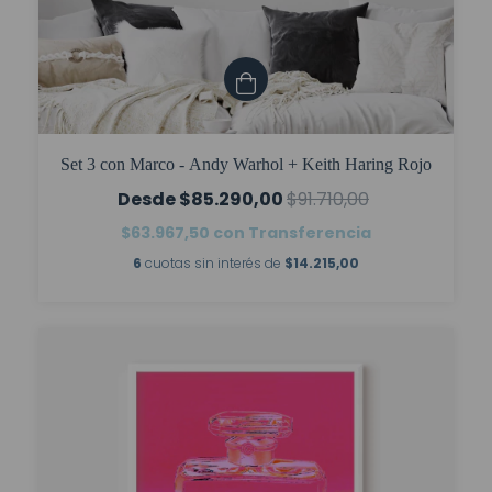
Set 3 con Marco - Andy Warhol + Keith Haring Rojo
$85.290,00
$91.710,00
$63.967,50
con
Transferencia
6
cuotas sin interés de
$14.215,00