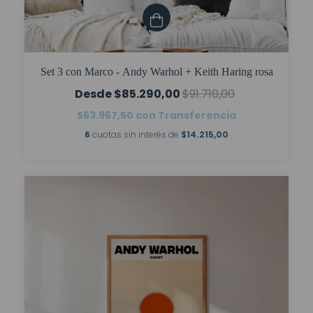
Set 3 con Marco - Andy Warhol + Keith Haring rosa
$85.290,00
$91.710,00
$63.967,50
con
Transferencia
6
cuotas sin interés de
$14.215,00