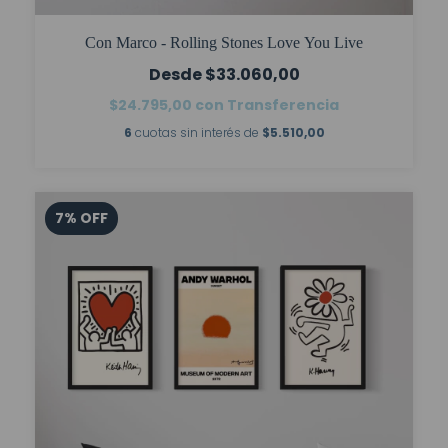
Con Marco - Rolling Stones Love You Live
$33.060,00
$24.795,00
con
Transferencia
6
cuotas sin interés de
$5.510,00
7
%
OFF