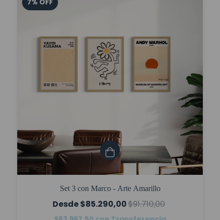
7
%
OFF
Set 3 con Marco - Arte Amarillo
$85.290,00
$91.710,00
$63.967,50
con
Transferencia