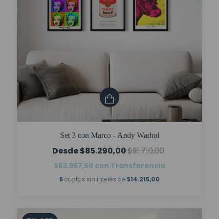
Set 3 con Marco - Andy Warhol
$85.290,00
$91.710,00
$63.967,50
con
Transferencia
6
cuotas sin interés de
$14.215,00