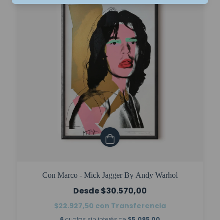
Con Marco - Mick Jagger By Andy Warhol
$30.570,00
$22.927,50
con
Transferencia
6
cuotas sin interés de
$5.095,00