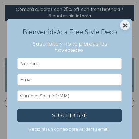
Comprá cuadros con 25% off con transferencia /
6 cuotas sin interés
×
Bienvenida/o a Free Style Deco
0
¡Suscribite y no te pierdas las
novedades!
Inicio
>
Cuadros Bastidor en Canvas
>
Dolares
Dolares
Filtrar
SUSCRIBIRSE
Recibirás un correo para validar tu email.