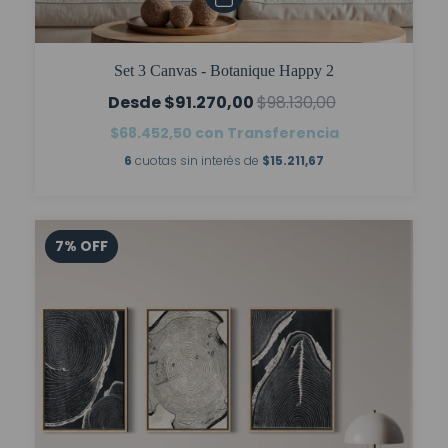
Set 3 Canvas - Botanique Happy 2
$91.270,00
$98.130,00
$68.452,50
con
Transferencia
6
cuotas sin interés de
$15.211,67
7
%
OFF