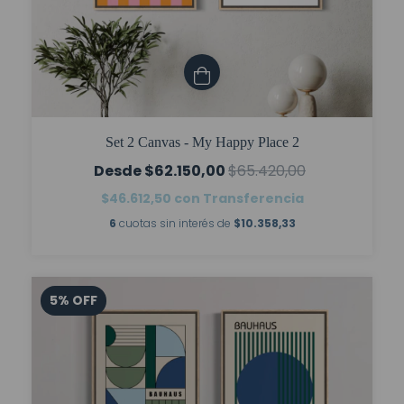
Set 2 Canvas - My Happy Place 2
$62.150,00
$65.420,00
$46.612,50
con
Transferencia
6
cuotas sin interés de
$10.358,33
5
%
OFF