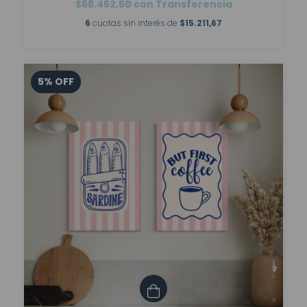
$68.452,50
con
Transferencia
6
cuotas sin interés de
$15.211,67
5
%
OFF