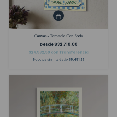
Canvas - Tomatelo Con Soda
$32.710,00
$24.532,50
con
Transferencia
6
cuotas sin interés de
$5.451,67