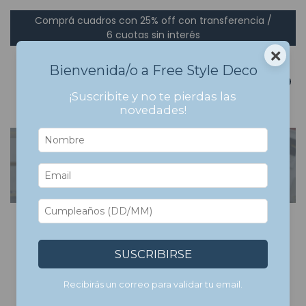
Comprá cuadros con 25% off con transferencia /
6 cuotas sin interés
×
Bienvenida/o a Free Style Deco
0
¡Suscribite y no te pierdas las
novedades!
Inicio
>
Cuadros Bastidor en Canvas
>
breadcrumbs.musica1
Cuadros Bastidor en
Canvas
SUSCRIBIRSE
Cuadros impresos en tela canvas (simil lienzo), tensados
sobre bastidor interno. Podes pedirlos enmarcados en color
Recibirás un correo para validar tu email.
natural.