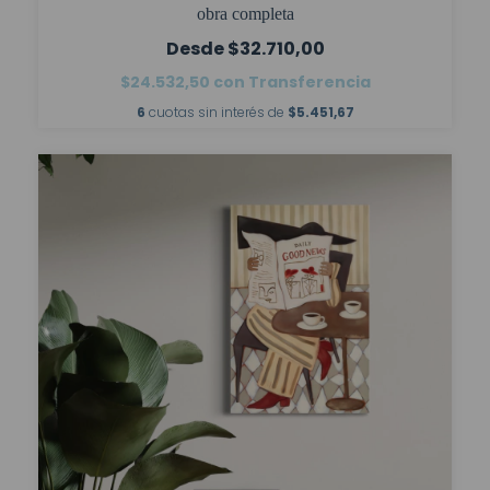
obra completa
$32.710,00
$24.532,50
con
Transferencia
6
cuotas sin interés de
$5.451,67