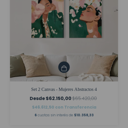
Set 2 Canvas - Mujeres Abstractos 4
$62.150,00
$65.420,00
$46.612,50
con
Transferencia
6
cuotas sin interés de
$10.358,33