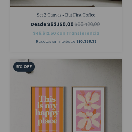
Set 2 Canvas - But First Coffee
$62.150,00
$65.420,00
$46.612,50
con
Transferencia
6
cuotas sin interés de
$10.358,33
5
%
OFF