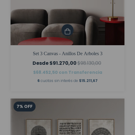
Set 3 Canvas - Anillos De Arboles 3
$91.270,00
$98.130,00
$68.452,50
con
Transferencia
6
cuotas sin interés de
$15.211,67
7
%
OFF