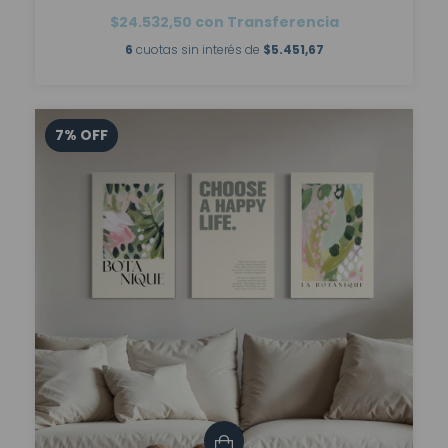
$24.532,50
con
Transferencia
6
cuotas sin interés de
$5.451,67
7
%
OFF