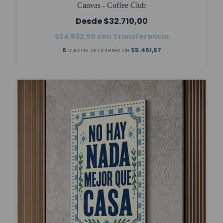
Canvas - Coffee Club
$32.710,00
$24.532,50
con
Transferencia
6
cuotas sin interés de
$5.451,67