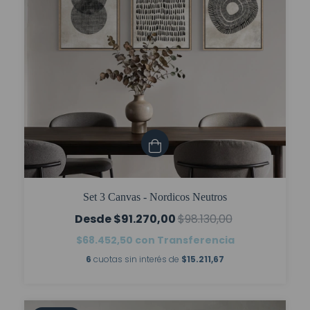
Set 3 Canvas - Nordicos Neutros
$91.270,00
$98.130,00
$68.452,50
con
Transferencia
6
cuotas sin interés de
$15.211,67