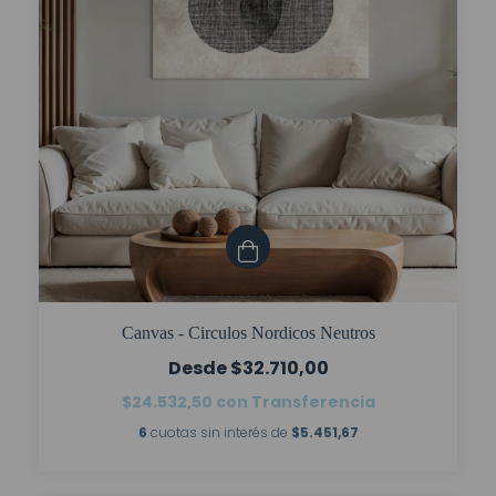
Canvas - Circulos Nordicos Neutros
$32.710,00
$24.532,50
con
Transferencia
6
cuotas sin interés de
$5.451,67