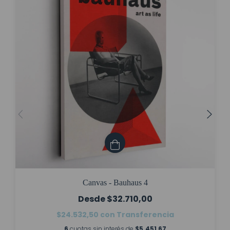
Canvas - Bauhaus 4
$32.710,00
$24.532,50
con
Transferencia
6
cuotas sin interés de
$5.451,67