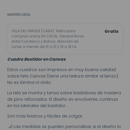
No sé mi código postal
NUESTRO LOCAL
VILLA DEL PARQUE (CABA)
Retiro para
Gratis
compras online, NO LOCAL. General Rivas
entre Condarco y Bolivia. Atención de
Lunes a Viernes de 10 a 13 y 14 a 18 hs.
Cuadro Bastidor en Canvas
Estos cuadros son impresos en muy buena calidad
sobre tela Canvas (tiene una textura similar al lienzo).
No es lámina ni vinilo.
La tela se monta y tensa sobre bastidores de madera
de pino reforzados. El diseño es envolvente, continua
en los laterales del bastidor.
Son más livianos y fáciles de colgar.
📐 Las medidas se pueden personalizar, si el diseño lo