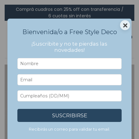
Comprá cuadros con 25% off con transferencia /
6 cuotas sin interés
×
Bienvenida/o a Free Style Deco
0
¡Suscribite y no te pierdas las
novedades!
SUSCRIBIRSE
Recibirás un correo para validar tu email.