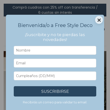
Comprá cuadros con 25% off con transferencia /
6 cuotas sin interés
×
Bienvenida/o a Free Style Deco
0
¡Suscribite y no te pierdas las
novedades!
SUSCRIBIRSE
Recibirás un correo para validar tu email.