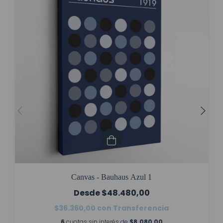
Canvas - Bauhaus Azul 1
$48.480,00
$36.360,00
con
Transferencia
6
cuotas sin interés de
$8.080,00