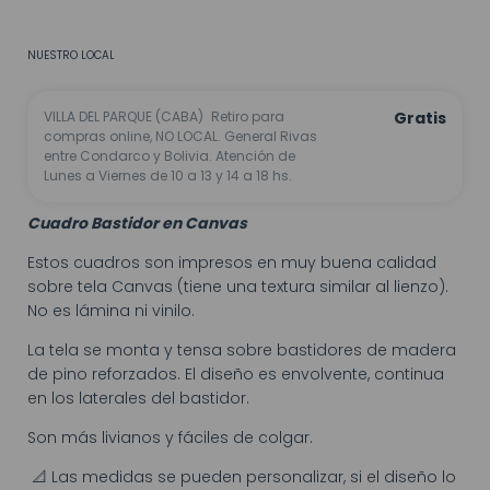
No sé mi código postal
NUESTRO LOCAL
VILLA DEL PARQUE (CABA)
Retiro para
Gratis
compras online, NO LOCAL. General Rivas
entre Condarco y Bolivia. Atención de
Lunes a Viernes de 10 a 13 y 14 a 18 hs.
Cuadro Bastidor en Canvas
Estos cuadros son impresos en muy buena calidad
sobre tela Canvas (tiene una textura similar al lienzo).
No es lámina ni vinilo.
La tela se monta y tensa sobre bastidores de madera
de pino reforzados. El diseño es envolvente, continua
en los laterales del bastidor.
Son más livianos y fáciles de colgar.
📐 Las medidas se pueden personalizar, si el diseño lo