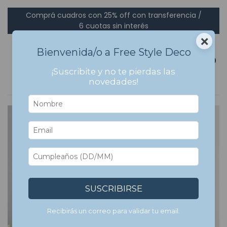
Comprá cuadros con 25% off con transferencia /
6 cuotas sin interés
×
Bienvenida/o a Free Style Deco
0
¡Suscribite y no te pierdas las
novedades!
SUSCRIBIRSE
Recibirás un correo para validar tu email.