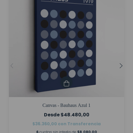
Canvas - Bauhaus Azul 1
$48.480,00
$36.360,00
con
Transferencia
6
cuotas sin interés de
$8.080,00