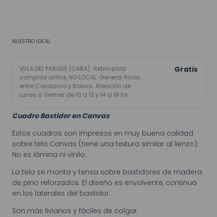
CALCULAR
No sé mi código postal
NUESTRO LOCAL
VILLA DEL PARQUE (CABA)
Retiro para
Gratis
compras online, NO LOCAL. General Rivas
entre Condarco y Bolivia. Atención de
Lunes a Viernes de 10 a 13 y 14 a 18 hs.
Cuadro Bastidor en Canvas
Estos cuadros son impresos en muy buena calidad
sobre tela Canvas (tiene una textura similar al lienzo).
No es lámina ni vinilo.
La tela se monta y tensa sobre bastidores de madera
de pino reforzados. El diseño es envolvente, continua
en los laterales del bastidor.
Son más livianos y fáciles de colgar.