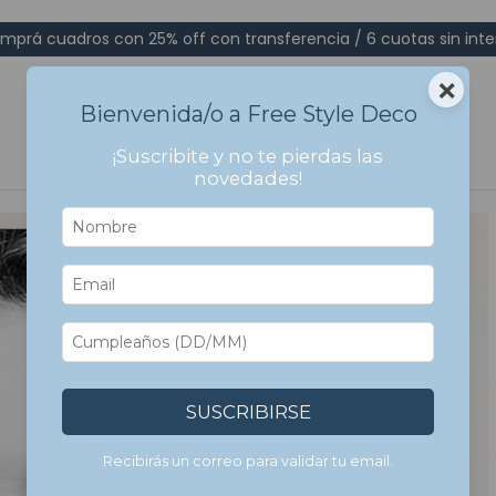
mprá cuadros con 25% off con transferencia / 6 cuotas sin inte
×
Bienvenida/o a Free Style Deco
¡Suscribite y no te pierdas las
novedades!
SUSCRIBIRSE
Recibirás un correo para validar tu email.