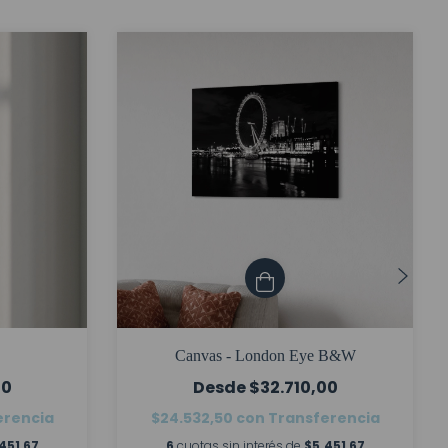
Canvas - London Eye B&W
00
$32.710,00
erencia
$24.532,50
con
Transferencia
451,67
6
cuotas sin interés de
$5.451,67