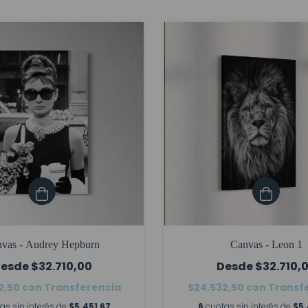
vas - Audrey Hepburn
Canvas - Leon 1
$32.710,00
$32.710,
2,50
con
Transferencia
$24.532,50
con
Transf
as sin interés de
$5.451,67
6
cuotas sin interés de
$5.