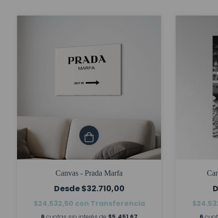
Canvas - Prada Marfa
Can
$32.710,00
$24.532,50
con
Transferencia
$24.53
6
cuotas sin interés de
$5.451,67
6
cuot