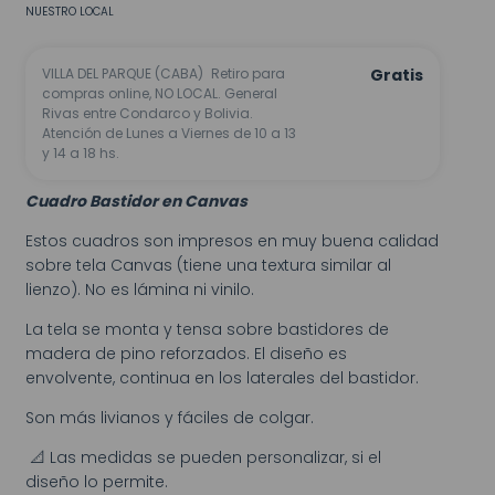
NUESTRO LOCAL
VILLA DEL PARQUE (CABA)
Retiro para
Gratis
compras online, NO LOCAL. General
Rivas entre Condarco y Bolivia.
Atención de Lunes a Viernes de 10 a 13
y 14 a 18 hs.
Cuadro Bastidor en Canvas
Estos cuadros son impresos en muy buena calidad
sobre tela Canvas (tiene una textura similar al
lienzo). No es lámina ni vinilo.
La tela se monta y tensa sobre bastidores de
madera de pino reforzados. El diseño es
envolvente, continua en los laterales del bastidor.
Son más livianos y fáciles de colgar.
📐 Las medidas se pueden personalizar, si el
diseño lo permite.