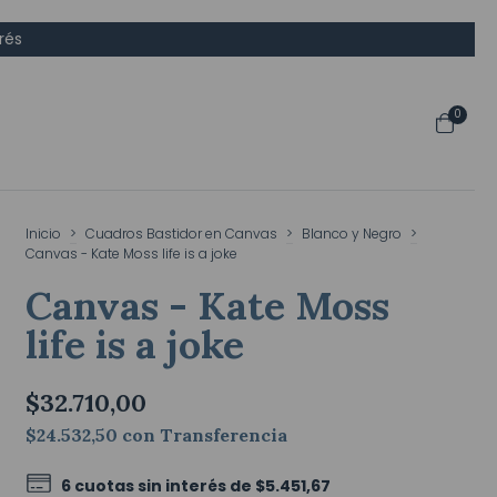
rés
0
Inicio
>
Cuadros Bastidor en Canvas
>
Blanco y Negro
>
Canvas - Kate Moss life is a joke
Canvas - Kate Moss
life is a joke
$32.710,00
$24.532,50
con
Transferencia
6
cuotas sin interés de
$5.451,67