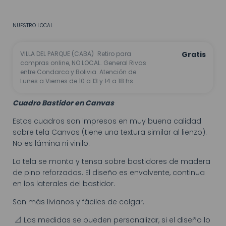
No sé mi código postal
NUESTRO LOCAL
VILLA DEL PARQUE (CABA)
Retiro para
Gratis
compras online, NO LOCAL. General Rivas
entre Condarco y Bolivia. Atención de
Lunes a Viernes de 10 a 13 y 14 a 18 hs.
Cuadro Bastidor en Canvas
Estos cuadros son impresos en muy buena calidad
sobre tela Canvas (tiene una textura similar al lienzo).
No es lámina ni vinilo.
La tela se monta y tensa sobre bastidores de madera
de pino reforzados. El diseño es envolvente, continua
en los laterales del bastidor.
Son más livianos y fáciles de colgar.
📐 Las medidas se pueden personalizar, si el diseño lo