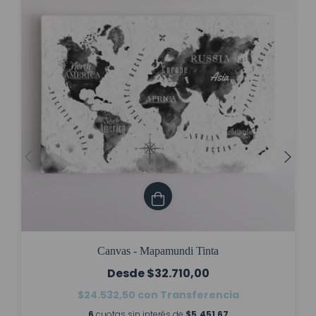
Canvas - Mapamundi Tinta
$32.710,00
$24.532,50
con
Transferencia
6
cuotas sin interés de
$5.451,67