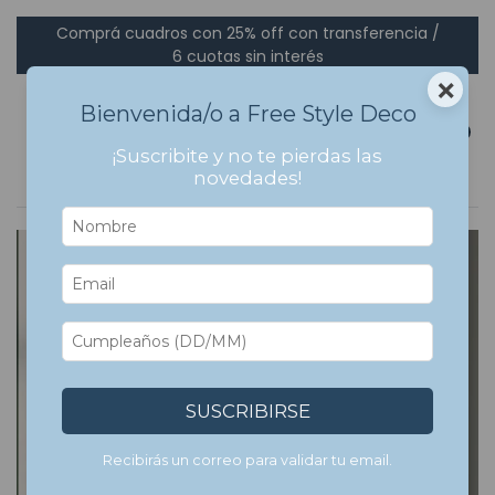
Comprá cuadros con 25% off con transferencia /
6 cuotas sin interés
×
Bienvenida/o a Free Style Deco
0
¡Suscribite y no te pierdas las
novedades!
SUSCRIBIRSE
Recibirás un correo para validar tu email.