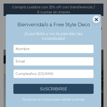
Comprá cuadros con 25% off con transferencia /
6 cuotas sin interés
×
Bienvenida/o a Free Style Deco
0
¡Suscribite y no te pierdas las
novedades!
SUSCRIBIRSE
Recibirás un correo para validar tu email.