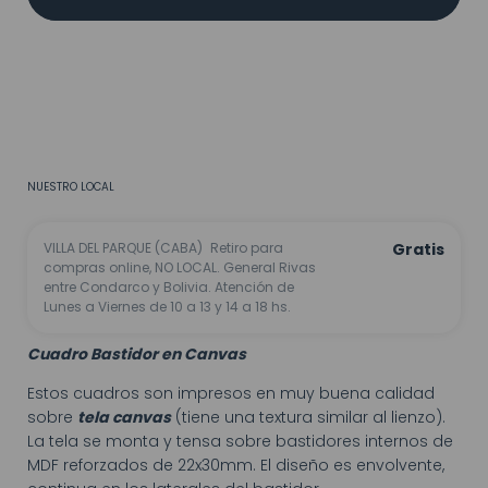
MEDIOS DE ENVÍO
CALCULAR
No sé mi código postal
NUESTRO LOCAL
VILLA DEL PARQUE (CABA)
Retiro para
Gratis
compras online, NO LOCAL. General Rivas
entre Condarco y Bolivia. Atención de
Lunes a Viernes de 10 a 13 y 14 a 18 hs.
Cuadro Bastidor en Canvas
Estos cuadros son impresos en muy buena calidad
sobre
tela canvas
(tiene una textura similar al lienzo).
La tela se monta y tensa sobre bastidores internos de
MDF reforzados de 22x30mm. El diseño es envolvente,