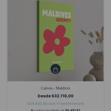
Canvas - Maldives
$32.710,00
$24.532,50
con
Transferencia
6
cuotas sin interés de
$5.451,67