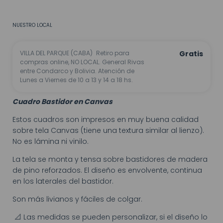
No sé mi código postal
NUESTRO LOCAL
VILLA DEL PARQUE (CABA)
Retiro para
Gratis
compras online, NO LOCAL. General Rivas
entre Condarco y Bolivia. Atención de
Lunes a Viernes de 10 a 13 y 14 a 18 hs.
Cuadro Bastidor en Canvas
Estos cuadros son impresos en muy buena calidad
sobre tela Canvas (tiene una textura similar al lienzo).
No es lámina ni vinilo.
La tela se monta y tensa sobre bastidores de madera
de pino reforzados. El diseño es envolvente, continua
en los laterales del bastidor.
Son más livianos y fáciles de colgar.
📐 Las medidas se pueden personalizar, si el diseño lo