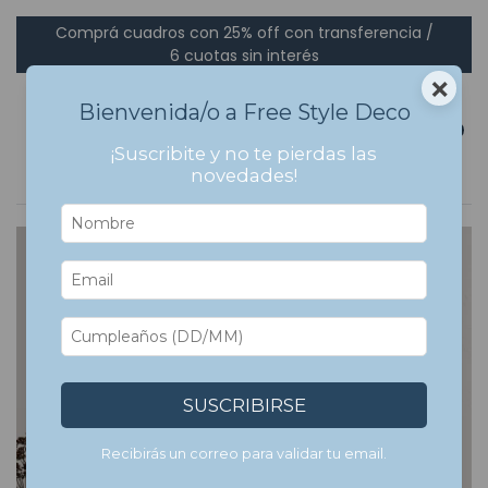
Comprá cuadros con 25% off con transferencia /
6 cuotas sin interés
×
Bienvenida/o a Free Style Deco
0
¡Suscribite y no te pierdas las
novedades!
SUSCRIBIRSE
Recibirás un correo para validar tu email.