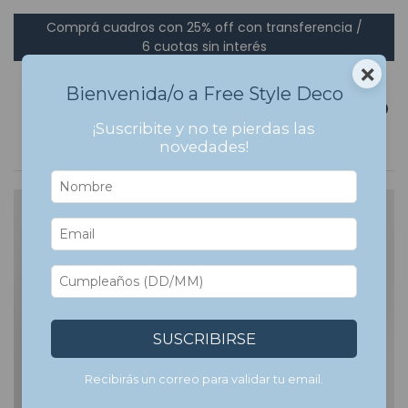
Comprá cuadros con 25% off con transferencia /
6 cuotas sin interés
×
Bienvenida/o a Free Style Deco
0
¡Suscribite y no te pierdas las
novedades!
SUSCRIBIRSE
Recibirás un correo para validar tu email.