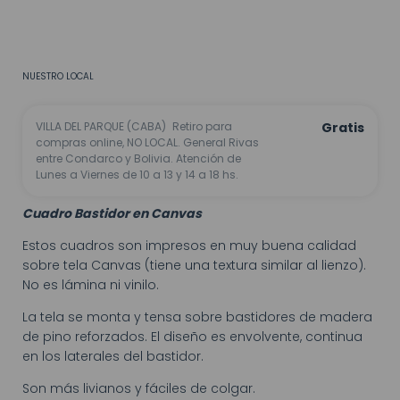
CALCULAR
No sé mi código postal
NUESTRO LOCAL
VILLA DEL PARQUE (CABA)
Retiro para
Gratis
compras online, NO LOCAL. General Rivas
entre Condarco y Bolivia. Atención de
Lunes a Viernes de 10 a 13 y 14 a 18 hs.
Cuadro Bastidor en Canvas
Estos cuadros son impresos en muy buena calidad
sobre tela Canvas (tiene una textura similar al lienzo).
No es lámina ni vinilo.
La tela se monta y tensa sobre bastidores de madera
de pino reforzados. El diseño es envolvente, continua
en los laterales del bastidor.
Son más livianos y fáciles de colgar.