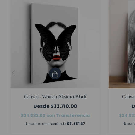
Canvas - Woman Abstract Black
Canvas
$32.710,00
$24.532,50
con
Transferencia
$24.53
6
cuotas sin interés de
$5.451,67
6
cuot