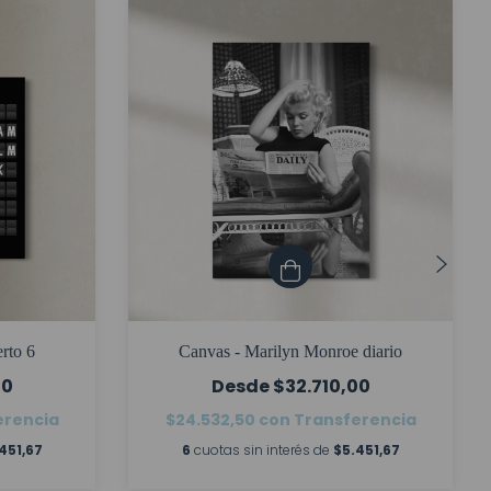
rto 6
Canvas - Marilyn Monroe diario
00
$32.710,00
erencia
$24.532,50
con
Transferencia
451,67
6
cuotas sin interés de
$5.451,67