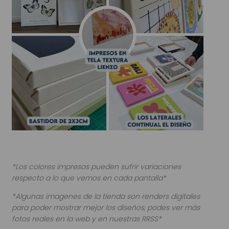
*Los colores impresos pueden sufrir variaciones
respecto a lo que vemos en cada pantalla*
*Algunas imagenes de la tienda son renders digitales
para poder mostrar mejor los diseños, podes ver más
fotos reales en la web y en nuestras RRSS*