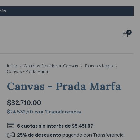
rés
0
Inicio
>
Cuadros Bastidor en Canvas
>
Blanco y Negro
>
Canvas - Prada Marfa
Canvas - Prada Marfa
$32.710,00
$24.532,50
con
Transferencia
6
cuotas sin interés de
$5.451,67
25% de descuento
pagando con Transferencia