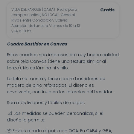
VILLA DEL PARQUE (CABA)
Retiro para
Gratis
compras online, NO LOCAL. General
Rivas entre Condarco y Bolivia.
Atención de Lunes a Viernes de 10 a 13
y 14 a 18 hs.
Cuadro Bastidor en Canvas
Estos cuadros son impresos en muy buena calidad
sobre tela Canvas (tiene una textura similar al
lienzo). No es lámina ni vinilo.
La tela se monta y tensa sobre bastidores de
madera de pino reforzados. El diseño es
envolvente, continua en los laterales del bastidor.
Son más livianos y fáciles de colgar.
📐 Las medidas se pueden personalizar, si el
diseño lo permite.
📦 Envios a todo el país con OCA. En CABA y GBA,