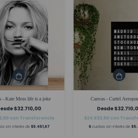
 - Kate Moss life is a joke
Canvas - Cartel Aeropue
$32.710,00
$32.710,
2,50
con
Transferencia
$24.532,50
con
Transf
as sin interés de
$5.451,67
6
cuotas sin interés de
$5.