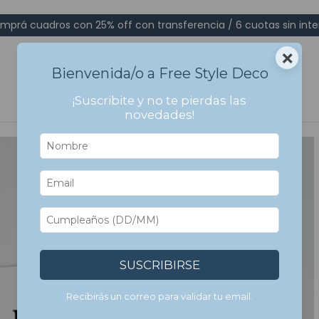
mprá cuadros con 25% off con transferencia / 6 cuotas sin inte
×
Bienvenida/o a Free Style Deco
¡Suscribite y no te pierdas las
novedades!
SUSCRIBIRSE
Recibirás un correo para validar tu email.