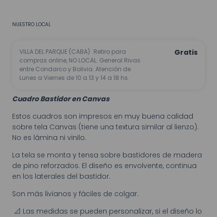
No sé mi código postal
NUESTRO LOCAL
VILLA DEL PARQUE (CABA)
Retiro para
Gratis
compras online, NO LOCAL. General Rivas
entre Condarco y Bolivia. Atención de
Lunes a Viernes de 10 a 13 y 14 a 18 hs.
Cuadro Bastidor en Canvas
Estos cuadros son impresos en muy buena calidad
sobre tela Canvas (tiene una textura similar al lienzo).
No es lámina ni vinilo.
La tela se monta y tensa sobre bastidores de madera
de pino reforzados. El diseño es envolvente, continua
en los laterales del bastidor.
Son más livianos y fáciles de colgar.
📐 Las medidas se pueden personalizar, si el diseño lo