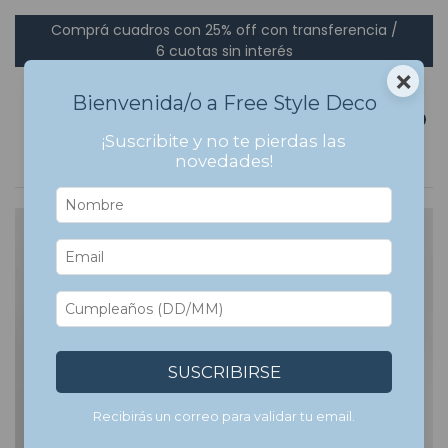
Comprá cuadros con 25% off con transferencia /
6 cuotas sin interés
×
Bienvenida/o a Free Style Deco
0
¡Suscribite y no te pierdas las
novedades!
SUSCRIBIRSE
Recibirás un correo para validar tu email.