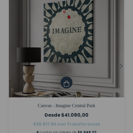
Canvas - Imagine Central Park
$41.090,00
$30.817,50
con
Transferencia
6
cuotas sin interés de
$6.848,33