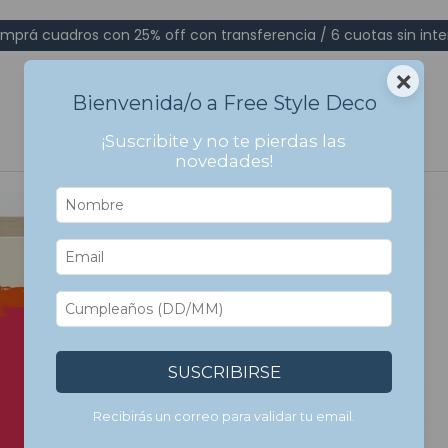
mprá cuadros con 25% off con transferencia / 6 cuotas sin inte
×
Bienvenida/o a Free Style Deco
¡Suscribite y no te pierdas las
novedades!
SUSCRIBIRSE
Recibirás un correo para validar tu email.