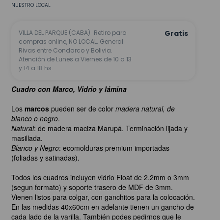
NUESTRO LOCAL
VILLA DEL PARQUE (CABA)
Retiro para
Gratis
compras online, NO LOCAL. General
Rivas entre Condarco y Bolivia.
Atención de Lunes a Viernes de 10 a 13
y 14 a 18 hs.
Cuadro con Marco, Vidrio y lámina
Los
marcos
pueden ser de color
madera natural, de
blanco o negro
.
Natural
: de madera maciza Marupá. Terminación lijada y
masillada.
Blanco y Negro
: ecomolduras premium importadas
(foliadas y satinadas).
Todos los cuadros incluyen vidrio Float de 2,2mm o 3mm
(segun formato) y soporte trasero de MDF de 3mm.
Vienen listos para colgar, con ganchitos para la colocación.
En las medidas 40x60cm en adelante tienen un gancho de
cada lado de la varilla. También podes pedirnos que le