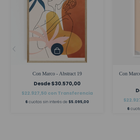
Con Marco - Abstract 19
Con Marco
$30.570,00
$22.927,50
con
Transferencia
$22.92
6
cuotas sin interés de
$5.095,00
6
cuot