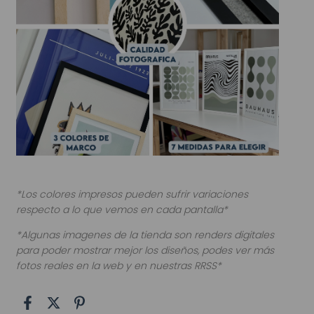
*Los colores impresos pueden sufrir variaciones
respecto a lo que vemos en cada pantalla*
*Algunas imagenes de la tienda son renders digitales
para poder mostrar mejor los diseños, podes ver más
fotos reales en la web y en nuestras RRSS*