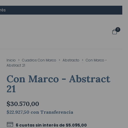
rés
0
Inicio
>
Cuadros Con Marco
>
Abstracto
>
Con Marco -
Abstract 21
Con Marco - Abstract
21
$30.570,00
$22.927,50
con
Transferencia
6
cuotas sin interés de
$5.095,00