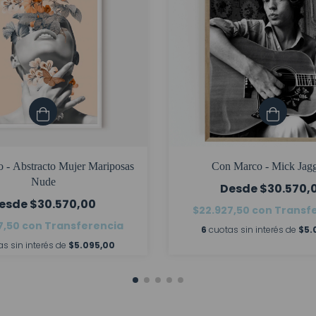
 - Abstracto Mujer Mariposas
Con Marco - Mick Jagg
Nude
$30.570,
$30.570,00
$22.927,50
con
Transf
7,50
con
Transferencia
6
cuotas sin interés de
$5.
as sin interés de
$5.095,00