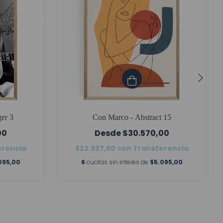
er 3
Con Marco - Abstract 15
00
$30.570,00
erencia
$22.927,50
con
Transferencia
095,00
6
cuotas sin interés de
$5.095,00