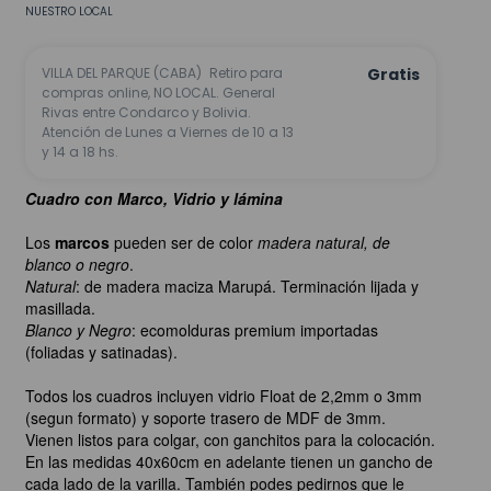
NUESTRO LOCAL
VILLA DEL PARQUE (CABA)
Retiro para
Gratis
compras online, NO LOCAL. General
Rivas entre Condarco y Bolivia.
Atención de Lunes a Viernes de 10 a 13
y 14 a 18 hs.
Cuadro con Marco, Vidrio y lámina
Los
marcos
pueden ser de color
madera natural, de
blanco o negro
.
Natural
: de madera maciza Marupá. Terminación lijada y
masillada.
Blanco y Negro
: ecomolduras premium importadas
(foliadas y satinadas).
Todos los cuadros incluyen vidrio Float de 2,2mm o 3mm
(segun formato) y soporte trasero de MDF de 3mm.
Vienen listos para colgar, con ganchitos para la colocación.
En las medidas 40x60cm en adelante tienen un gancho de
cada lado de la varilla. También podes pedirnos que le