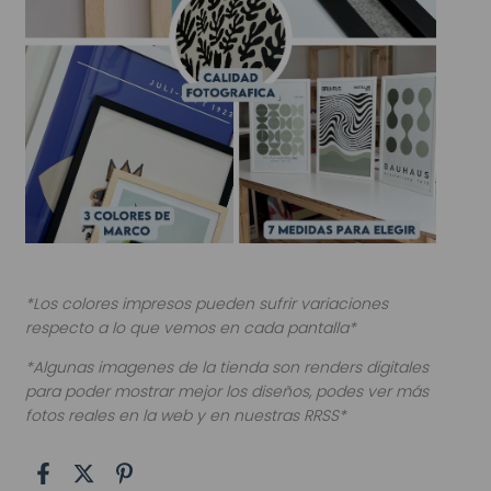
*Los colores impresos pueden sufrir variaciones
respecto a lo que vemos en cada pantalla*
*Algunas imagenes de la tienda son renders digitales
para poder mostrar mejor los diseños, podes ver más
fotos reales en la web y en nuestras RRSS*