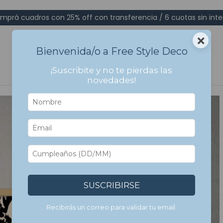
mprá cuadros con 25% off con transferencia / 6 cuotas sin inte
×
Bienvenida/o a Free Style Deco
¡Suscribite y no te pierdas las
novedades!
SUSCRIBIRSE
Recibirás un correo para validar tu email.