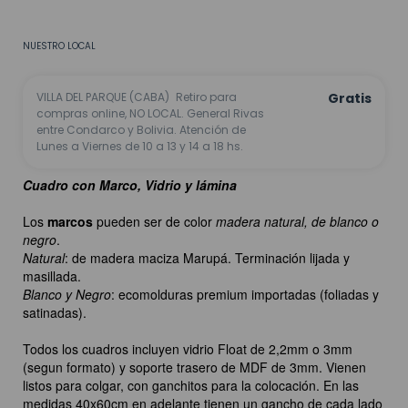
No sé mi código postal
NUESTRO LOCAL
VILLA DEL PARQUE (CABA)
Retiro para
Gratis
compras online, NO LOCAL. General Rivas
entre Condarco y Bolivia. Atención de
Lunes a Viernes de 10 a 13 y 14 a 18 hs.
Cuadro con Marco, Vidrio y lámina
Los
marcos
pueden ser de color
madera natural, de blanco o
negro
.
Natural
: de madera maciza Marupá. Terminación lijada y
masillada.
Blanco y Negro
: ecomolduras premium importadas (foliadas y
satinadas).
Todos los cuadros incluyen vidrio Float de 2,2mm o 3mm
(segun formato) y soporte trasero de MDF de 3mm. Vienen
listos para colgar, con ganchitos para la colocación. En las
medidas 40x60cm en adelante tienen un gancho de cada lado