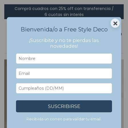
Comprá cuadros con 25% off con transferencia /
6 cuotas sin interés
×
Bienvenida/o a Free Style Deco
0
¡Suscribite y no te pierdas las
novedades!
SUSCRIBIRSE
Recibirás un correo para validar tu email.