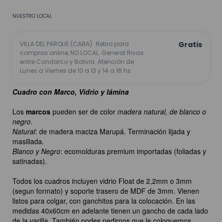
NUESTRO LOCAL
VILLA DEL PARQUE (CABA)
Retiro para
Gratis
compras online, NO LOCAL. General Rivas
entre Condarco y Bolivia. Atención de
Lunes a Viernes de 10 a 13 y 14 a 18 hs.
Cuadro con Marco, Vidrio y lámina
Los
marcos
pueden ser de color
madera natural, de blanco o
negro
.
Natural
: de madera maciza Marupá. Terminación lijada y
masillada.
Blanco y Negro
: ecomolduras premium importadas (foliadas y
satinadas).
Todos los cuadros incluyen vidrio Float de 2,2mm o 3mm
(segun formato) y soporte trasero de MDF de 3mm. Vienen
listos para colgar, con ganchitos para la colocación. En las
medidas 40x60cm en adelante tienen un gancho de cada lado
de la varilla. También podes pedirnos que le coloquemos