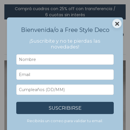
Comprá cuadros con 25% off con transferencia /
6 cuotas sin interés
×
Bienvenida/o a Free Style Deco
0
¡Suscribite y no te pierdas las
novedades!
SUSCRIBIRSE
Recibirás un correo para validar tu email.