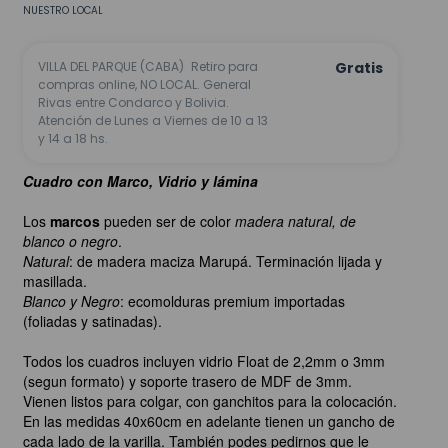
NUESTRO LOCAL
VILLA DEL PARQUE (CABA)
Retiro para
Gratis
compras online, NO LOCAL. General
Rivas entre Condarco y Bolivia.
Atención de Lunes a Viernes de 10 a 13
y 14 a 18 hs.
Cuadro con Marco, Vidrio y lámina
Los
marcos
pueden ser de color
madera natural, de
blanco o negro
.
Natural
: de madera maciza Marupá. Terminación lijada y
masillada.
Blanco y Negro
: ecomolduras premium importadas
(foliadas y satinadas).
Todos los cuadros incluyen vidrio Float de 2,2mm o 3mm
(segun formato) y soporte trasero de MDF de 3mm.
Vienen listos para colgar, con ganchitos para la colocación.
En las medidas 40x60cm en adelante tienen un gancho de
cada lado de la varilla. También podes pedirnos que le