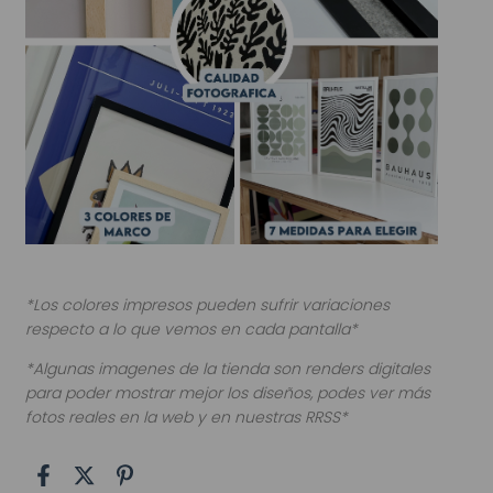
*Los colores impresos pueden sufrir variaciones
respecto a lo que vemos en cada pantalla*
*Algunas imagenes de la tienda son renders digitales
para poder mostrar mejor los diseños, podes ver más
fotos reales en la web y en nuestras RRSS*