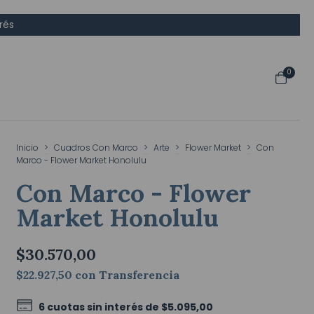
rés
0
Inicio
>
Cuadros Con Marco
>
Arte
>
Flower Market
>
Con
Marco - Flower Market Honolulu
Con Marco - Flower
Market Honolulu
$30.570,00
$22.927,50
con
Transferencia
6
cuotas sin interés de
$5.095,00