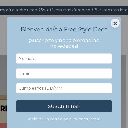
mprá cuadros con 25% off con transferencia / 6 cuotas sin inte
×
Bienvenida/o a Free Style Deco
¡Suscribite y no te pierdas las
novedades!
SUSCRIBIRSE
Recibirás un correo para validar tu email.