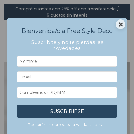
Comprá cuadros con 25% off con transferencia /
6 cuotas sin interés
×
Bienvenida/o a Free Style Deco
0
¡Suscribite y no te pierdas las
novedades!
SUSCRIBIRSE
Recibirás un correo para validar tu email.