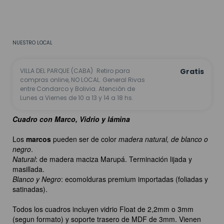
CALCULAR
No sé mi código postal
NUESTRO LOCAL
VILLA DEL PARQUE (CABA)
Retiro para
Gratis
compras online, NO LOCAL. General Rivas
entre Condarco y Bolivia. Atención de
Lunes a Viernes de 10 a 13 y 14 a 18 hs.
Cuadro con Marco, Vidrio y lámina
Los
marcos
pueden ser de color
madera natural, de blanco o
negro
.
Natural
: de madera maciza Marupá. Terminación lijada y
masillada.
Blanco y Negro
: ecomolduras premium importadas (foliadas y
satinadas).
Todos los cuadros incluyen vidrio Float de 2,2mm o 3mm
(segun formato) y soporte trasero de MDF de 3mm. Vienen