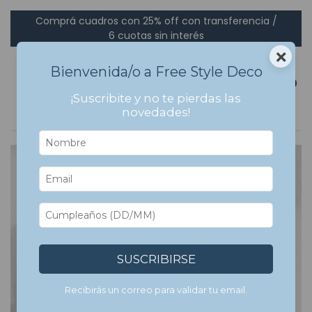
Comprá cuadros con 25% off con transferencia /
6 cuotas sin interés
×
Bienvenida/o a Free Style Deco
0
¡Suscribite y no te pierdas las
novedades!
SUSCRIBIRSE
Recibirás un correo para validar tu email.