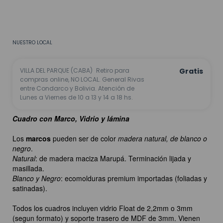
CALCULAR
No sé mi código postal
NUESTRO LOCAL
VILLA DEL PARQUE (CABA)
Retiro para
Gratis
compras online, NO LOCAL. General Rivas
entre Condarco y Bolivia. Atención de
Lunes a Viernes de 10 a 13 y 14 a 18 hs.
Cuadro con Marco, Vidrio y lámina
Los
marcos
pueden ser de color
madera natural, de blanco o
negro
.
Natural
: de madera maciza Marupá. Terminación lijada y
masillada.
Blanco y Negro
: ecomolduras premium importadas (foliadas y
satinadas).
Todos los cuadros incluyen vidrio Float de 2,2mm o 3mm
(segun formato) y soporte trasero de MDF de 3mm. Vienen