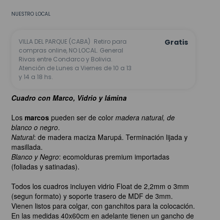
NUESTRO LOCAL
VILLA DEL PARQUE (CABA)
Retiro para
Gratis
compras online, NO LOCAL. General
Rivas entre Condarco y Bolivia.
Atención de Lunes a Viernes de 10 a 13
y 14 a 18 hs.
Cuadro con Marco, Vidrio y lámina
Los
marcos
pueden ser de color
madera natural, de
blanco o negro
.
Natural
: de madera maciza Marupá. Terminación lijada y
masillada.
Blanco y Negro
: ecomolduras premium importadas
(foliadas y satinadas).
Todos los cuadros incluyen vidrio Float de 2,2mm o 3mm
(segun formato) y soporte trasero de MDF de 3mm.
Vienen listos para colgar, con ganchitos para la colocación.
En las medidas 40x60cm en adelante tienen un gancho de