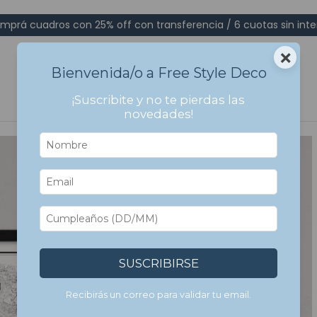
mprá cuadros con 25% off con transferencia / 6 cuotas sin inte
×
Bienvenida/o a Free Style Deco
¡Suscribite y no te pierdas las
novedades!
SUSCRIBIRSE
Recibirás un correo para validar tu email.