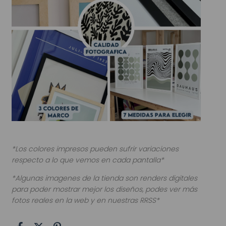
*Los colores impresos pueden sufrir variaciones
respecto a lo que vemos en cada pantalla*
*Algunas imagenes de la tienda son renders digitales
para poder mostrar mejor los diseños, podes ver más
fotos reales en la web y en nuestras RRSS*