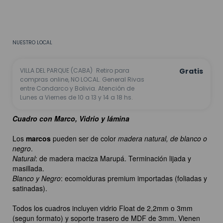
CALCULAR
No sé mi código postal
NUESTRO LOCAL
VILLA DEL PARQUE (CABA)
Retiro para
Gratis
compras online, NO LOCAL. General Rivas
entre Condarco y Bolivia. Atención de
Lunes a Viernes de 10 a 13 y 14 a 18 hs.
Cuadro con Marco, Vidrio y lámina
Los
marcos
pueden ser de color
madera natural, de blanco o
negro
.
Natural
: de madera maciza Marupá. Terminación lijada y
masillada.
Blanco y Negro
: ecomolduras premium importadas (foliadas y
satinadas).
Todos los cuadros incluyen vidrio Float de 2,2mm o 3mm
(segun formato) y soporte trasero de MDF de 3mm. Vienen