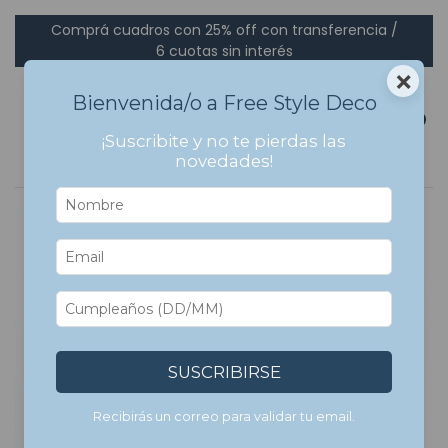
Comprá cuadros con 25% off con transferencia /
6 cuotas sin interés
×
Bienvenida/o a Free Style Deco
0
¡Suscribite y no te pierdas las
novedades!
SUSCRIBIRSE
Recibirás un correo para validar tu email.