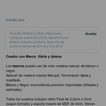
CALCULAR
No sé mi código postal
NUESTRO LOCAL
VILLA DEL PARQUE (CABA)
Retiro para
Gratis
compras online, NO LOCAL. General Rivas
entre Condarco y Bolivia. Atención de
Lunes a Viernes de 10 a 13 y 14 a 18 hs.
Cuadro con Marco, Vidrio y lámina
Los
marcos
pueden ser de color
madera natural, de blanco o
negro
.
Natural
: de madera maciza Marupá. Terminación lijada y
masillada.
Blanco y Negro
: ecomolduras premium importadas (foliadas y
satinadas).
Todos los cuadros incluyen vidrio Float de 2,2mm o 3mm
(segun formato) y soporte trasero de MDF de 3mm. Vienen