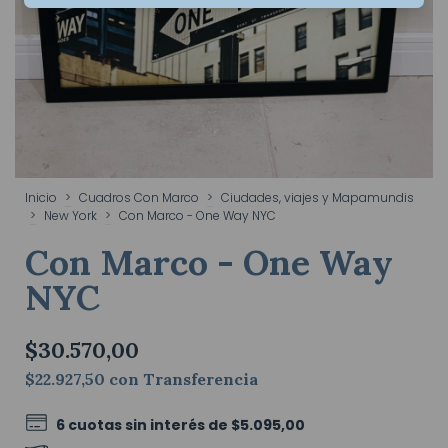
Inicio
>
Cuadros Con Marco
>
Ciudades, viajes y Mapamundis
>
New York
>
Con Marco - One Way NYC
Con Marco - One Way
NYC
$30.570,00
$22.927,50
con
Transferencia
6
cuotas sin interés de
$5.095,00