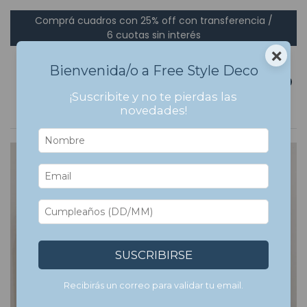
Comprá cuadros con 25% off con transferencia /
6 cuotas sin interés
×
Bienvenida/o a Free Style Deco
0
¡Suscribite y no te pierdas las
novedades!
SUSCRIBIRSE
Recibirás un correo para validar tu email.