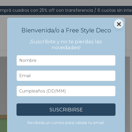
mprá cuadros con 25% off con transferencia / 6 cuotas sin inte
×
Bienvenida/o a Free Style Deco
¡Suscribite y no te pierdas las
novedades!
SUSCRIBIRSE
Recibirás un correo para validar tu email.