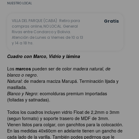
NUESTRO LOCAL
VILLA DEL PARQUE (CABA)
Retiro para
Gratis
compras online, NO LOCAL. General
Rivas entre Condarco y Bolivia.
Atención de Lunes a Viernes de 10 a 13
y 14 a 18 hs.
Cuadro con Marco, Vidrio y lámina
Los
marcos
pueden ser de color
madera natural, de
blanco o negro
.
Natural
: de madera maciza Marupá. Terminación lijada y
masillada.
Blanco y Negro
: ecomolduras premium importadas
(foliadas y satinadas).
Todos los cuadros incluyen vidrio Float de 2,2mm o 3mm
(segun formato) y soporte trasero de MDF de 3mm.
Vienen listos para colgar, con ganchitos para la colocación.
En las medidas 40x60cm en adelante tienen un gancho de
cada lado de la varilla. También podes pedirnos que le