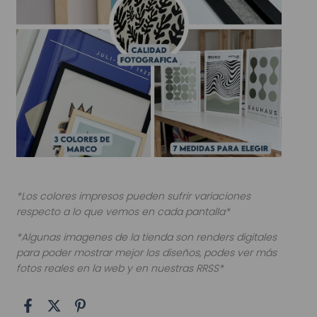
*Los colores impresos pueden sufrir variaciones
respecto a lo que vemos en cada pantalla*
*Algunas imagenes de la tienda son renders digitales
para poder mostrar mejor los diseños, podes ver más
fotos reales en la web y en nuestras RRSS*