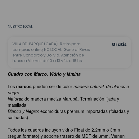
CALCULAR
No sé mi código postal
NUESTRO LOCAL
VILLA DEL PARQUE (CABA)
Retiro para
Gratis
compras online, NO LOCAL. General Rivas
entre Condarco y Bolivia. Atención de
Lunes a Viernes de 10 a 13 y 14 a 18 hs.
Cuadro con Marco, Vidrio y lámina
Los
marcos
pueden ser de color
madera natural, de blanco o
negro
.
Natural
: de madera maciza Marupá. Terminación lijada y
masillada.
Blanco y Negro
: ecomolduras premium importadas (foliadas y
satinadas).
Todos los cuadros incluyen vidrio Float de 2,2mm o 3mm
(segun formato) y soporte trasero de MDF de 3mm. Vienen