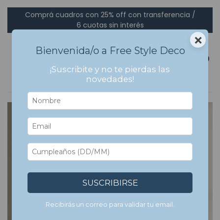
Comprá cuadros con 25% off con transferencia /
6 cuotas sin interés
×
Bienvenida/o a Free Style Deco
0
¡Suscribite y no te pierdas las
novedades!
SUSCRIBIRSE
Recibirás un correo para validar tu email.