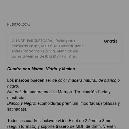
CALCULAR
No sé mi código postal
NUESTRO LOCAL
VILLA DEL PARQUE (CABA)
Retiro para
Gratis
compras online, NO LOCAL. General Rivas
entre Condarco y Bolivia. Atención de
Lunes a Viernes de 10 a 13 y 14 a 18 hs.
Cuadro con Marco, Vidrio y lámina
Los
marcos
pueden ser de color
madera natural, de blanco o
negro
.
Natural
: de madera maciza Marupá. Terminación lijada y
masillada.
Blanco y Negro
: ecomolduras premium importadas (foliadas y
satinadas).
Todos los cuadros incluyen vidrio Float de 2,2mm o 3mm
(segun formato) y soporte trasero de MDF de 3mm. Vienen