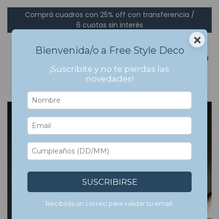
Comprá cuadros con 25% off con transferencia /
6 cuotas sin interés
×
Bienvenida/o a Free Style Deco
0
¡Suscribite y no te pierdas las
novedades!
SUSCRIBIRSE
Recibirás un correo para validar tu email.