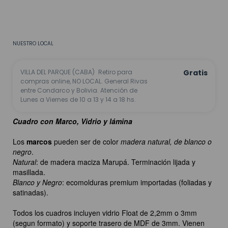
CALCULAR
No sé mi código postal
NUESTRO LOCAL
VILLA DEL PARQUE (CABA)
Retiro para
Gratis
compras online, NO LOCAL. General Rivas
entre Condarco y Bolivia. Atención de
Lunes a Viernes de 10 a 13 y 14 a 18 hs.
Cuadro con Marco, Vidrio y lámina
Los
marcos
pueden ser de color
madera natural, de blanco o
negro
.
Natural
: de madera maciza Marupá. Terminación lijada y
masillada.
Blanco y Negro
: ecomolduras premium importadas (foliadas y
satinadas).
Todos los cuadros incluyen vidrio Float de 2,2mm o 3mm
(segun formato) y soporte trasero de MDF de 3mm. Vienen