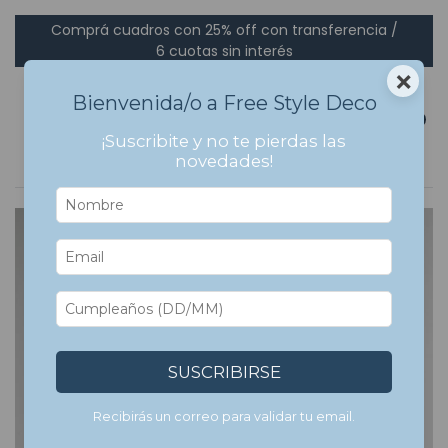
Comprá cuadros con 25% off con transferencia /
6 cuotas sin interés
×
Bienvenida/o a Free Style Deco
0
¡Suscribite y no te pierdas las
novedades!
SUSCRIBIRSE
Recibirás un correo para validar tu email.