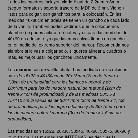
Todos los cuadros incluyen vidrio Float de 2,2mm o 3mm
(segun formato) y soporte trasero de MDF de 3mm. Vienen
listos para colgar, con ganchitos para la colocación. En las
medidas 40x60cm en adelante tienen un gancho de cada lado
de la varilla. También podes pedirnos que le coloquemos
alambre (lo podes aclarar en notas, y es para las medidas de
40x60 en adelante, ya que las mas chicas tienen un gancho
en el medio del extremo superior del marco). Recomendamos
alambre si lo vas a colgar solo, si queres alinear 2 cuadros o
más, es mejor usar los ganchitos unicamente.
Los
marcos
son de varilla chata. Las medidas de los mismos
son:
de 15x22 a 40x60cm de 20x13mm (2cm de frente x
1,3cm de profundidad para los blancos y negro) y de
20x10mm para los de madera natural de marupá (2cm de
frente x 1cm de profundidad) y de las medidas 50x75 a
75x110 cm la varilla es de 30x14mm (3cm de frente x 1,4cm
de profundidad para los negro o blanco y de 30x15mm para
los de madera natural marupá (3cm de frente x 1,5 cm de
profundidad).
Las medidas son 15x22, 20x30, 30x45, 40x60, 50x75, 60x90 y
75x110 cm. Las mismas son INTERNAS, es decir, es la