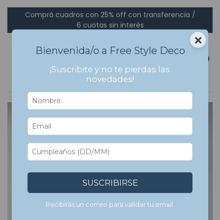
Comprá cuadros con 25% off con transferencia /
6 cuotas sin interés
×
Bienvenida/o a Free Style Deco
0
¡Suscribite y no te pierdas las
novedades!
SUSCRIBIRSE
Recibirás un correo para validar tu email.