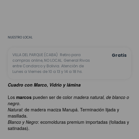
CALCULAR
No sé mi código postal
NUESTRO LOCAL
VILLA DEL PARQUE (CABA)
Retiro para
Gratis
compras online, NO LOCAL. General Rivas
entre Condarco y Bolivia. Atención de
Lunes a Viernes de 10 a 13 y 14 a 18 hs.
Cuadro con Marco, Vidrio y lámina
Los
marcos
pueden ser de color
madera natural, de blanco o
negro
.
Natural
: de madera maciza Marupá. Terminación lijada y
masillada.
Blanco y Negro
: ecomolduras premium importadas (foliadas y
satinadas).