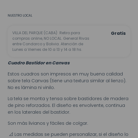
No sé mi código postal
NUESTRO LOCAL
VILLA DEL PARQUE (CABA)
Retiro para
Gratis
compras online, NO LOCAL. General Rivas
entre Condarco y Bolivia. Atención de
Lunes a Viernes de 10 a 13 y 14 a 18 hs.
Cuadro Bastidor en Canvas
Estos cuadros son impresos en muy buena calidad
sobre tela Canvas (tiene una textura similar al lienzo).
No es lámina ni vinilo.
La tela se monta y tensa sobre bastidores de madera
de pino reforzados. El diseño es envolvente, continua
en los laterales del bastidor.
Son más livianos y fáciles de colgar.
📐 Las medidas se pueden personalizar, si el diseño lo