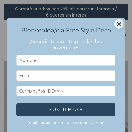
Comprá cuadros con 25% off con transferencia /
6 cuotas sin interés
×
Bienvenida/o a Free Style Deco
0
¡Suscribite y no te pierdas las
novedades!
SUSCRIBIRSE
Recibirás un correo para validar tu email.