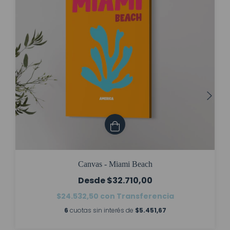
Canvas - Miami Beach
$32.710,00
$24.532,50
con
Transferencia
6
cuotas sin interés de
$5.451,67