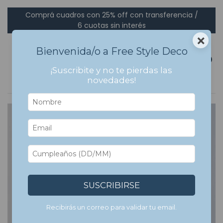
Comprá cuadros con 25% off con transferencia /
6 cuotas sin interés
×
Bienvenida/o a Free Style Deco
0
¡Suscribite y no te pierdas las
novedades!
SUSCRIBIRSE
Recibirás un correo para validar tu email.