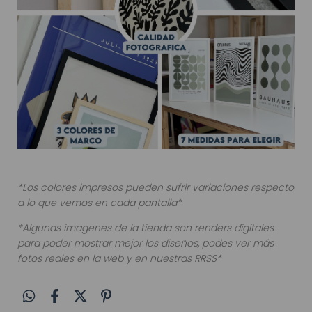
*Los colores impresos pueden sufrir variaciones respecto
a lo que vemos en cada pantalla*
*Algunas imagenes de la tienda son renders digitales
para poder mostrar mejor los diseños, podes ver más
fotos reales en la web y en nuestras RRSS*