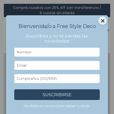
Comprá cuadros con 25% off con transferencia /
6 cuotas sin interés
×
Bienvenida/o a Free Style Deco
0
¡Suscribite y no te pierdas las
novedades!
SUSCRIBIRSE
Recibirás un correo para validar tu email.