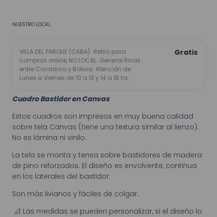
No sé mi código postal
NUESTRO LOCAL
VILLA DEL PARQUE (CABA)
Retiro para
Gratis
compras online, NO LOCAL. General Rivas
entre Condarco y Bolivia. Atención de
Lunes a Viernes de 10 a 13 y 14 a 18 hs.
Cuadro Bastidor en Canvas
Estos cuadros son impresos en muy buena calidad
sobre tela Canvas (tiene una textura similar al lienzo).
No es lámina ni vinilo.
La tela se monta y tensa sobre bastidores de madera
de pino reforzados. El diseño es envolvente, continua
en los laterales del bastidor.
Son más livianos y fáciles de colgar.
📐 Las medidas se pueden personalizar, si el diseño lo