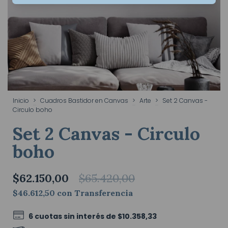
Inicio
>
Cuadros Bastidor en Canvas
>
Arte
>
Set 2 Canvas -
Circulo boho
Set 2 Canvas - Circulo
boho
$62.150,00
$65.420,00
$46.612,50
con
Transferencia
6
cuotas sin interés de
$10.358,33