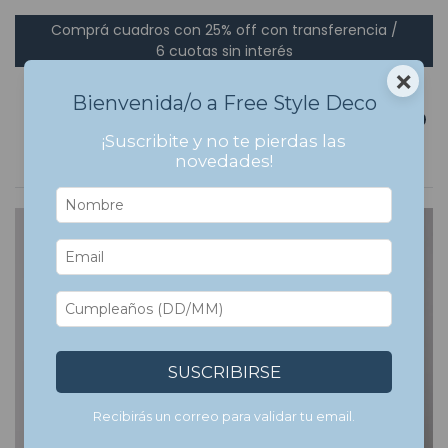
Comprá cuadros con 25% off con transferencia /
6 cuotas sin interés
×
Bienvenida/o a Free Style Deco
0
¡Suscribite y no te pierdas las
novedades!
5
%
OFF
SUSCRIBIRSE
Recibirás un correo para validar tu email.