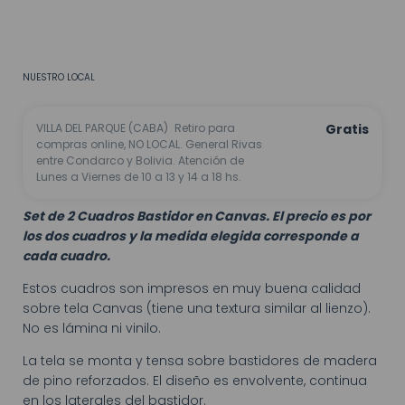
CALCULAR
No sé mi código postal
NUESTRO LOCAL
VILLA DEL PARQUE (CABA)
Retiro para
Gratis
compras online, NO LOCAL. General Rivas
entre Condarco y Bolivia. Atención de
Lunes a Viernes de 10 a 13 y 14 a 18 hs.
Set de 2 Cuadros Bastidor en Canvas. El precio es por
los dos cuadros y la medida elegida corresponde a
cada cuadro.
Estos cuadros son impresos en muy buena calidad
sobre tela Canvas (tiene una textura similar al lienzo).
No es lámina ni vinilo.
La tela se monta y tensa sobre bastidores de madera
de pino reforzados. El diseño es envolvente, continua
en los laterales del bastidor.