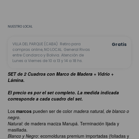
CALCULAR
No sé mi código postal
NUESTRO LOCAL
VILLA DEL PARQUE (CABA)
Retiro para
Gratis
compras online, NO LOCAL. General Rivas
entre Condarco y Bolivia. Atención de
Lunes a Viernes de 10 a 13 y 14 a 18 hs.
SET de 2 Cuadros con Marco de Madera + Vidrio +
Lámina.
El precio es por el set completo. La medida indicada
corresponde a cada cuadro del set.
Los
marcos
pueden ser de color
madera natural, de blanco o
negro
.
Natural
: de madera maciza Marupá. Terminación lijada y
masillada.
Blanco y Negro
: ecomolduras premium importadas (foliadas y