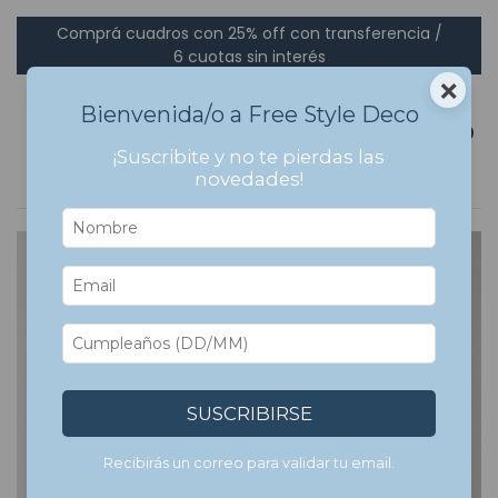
Comprá cuadros con 25% off con transferencia /
6 cuotas sin interés
×
Bienvenida/o a Free Style Deco
0
¡Suscribite y no te pierdas las
novedades!
5
%
OFF
SUSCRIBIRSE
Recibirás un correo para validar tu email.