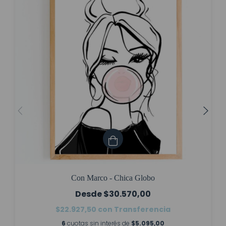
Con Marco - Chica Globo
$30.570,00
$22.927,50
con
Transferencia
6
cuotas sin interés de
$5.095,00