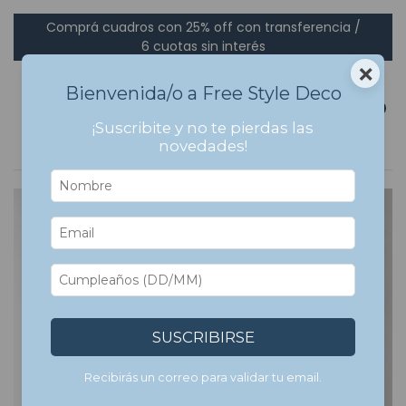
Comprá cuadros con 25% off con transferencia /
6 cuotas sin interés
×
Bienvenida/o a Free Style Deco
0
¡Suscribite y no te pierdas las
novedades!
5
%
OFF
SUSCRIBIRSE
Recibirás un correo para validar tu email.