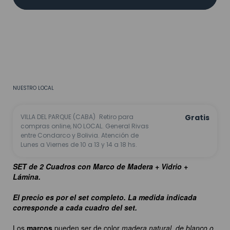
MEDIOS DE ENVÍO
CALCULAR
No sé mi código postal
NUESTRO LOCAL
VILLA DEL PARQUE (CABA)
Retiro para
Gratis
compras online, NO LOCAL. General Rivas
entre Condarco y Bolivia. Atención de
Lunes a Viernes de 10 a 13 y 14 a 18 hs.
SET de 2 Cuadros con Marco de Madera + Vidrio +
Lámina.
El precio es por el set completo. La medida indicada
corresponde a cada cuadro del set.
Los
marcos
pueden ser de color
madera natural, de blanco o