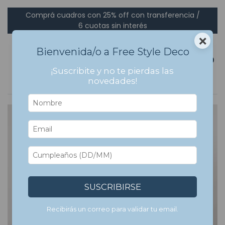
Comprá cuadros con 25% off con transferencia /
6 cuotas sin interés
×
Bienvenida/o a Free Style Deco
0
¡Suscribite y no te pierdas las
novedades!
7
%
OFF
SUSCRIBIRSE
Recibirás un correo para validar tu email.