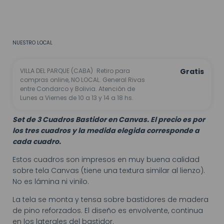
CALCULAR
No sé mi código postal
NUESTRO LOCAL
VILLA DEL PARQUE (CABA)
Retiro para
Gratis
compras online, NO LOCAL. General Rivas
entre Condarco y Bolivia. Atención de
Lunes a Viernes de 10 a 13 y 14 a 18 hs.
Set de 3 Cuadros Bastidor en Canvas. El precio es por
los tres cuadros y la medida elegida corresponde a
cada cuadro.
Estos cuadros son impresos en muy buena calidad
sobre tela Canvas (tiene una textura similar al lienzo).
No es lámina ni vinilo.
La tela se monta y tensa sobre bastidores de madera
de pino reforzados. El diseño es envolvente, continua
en los laterales del bastidor.