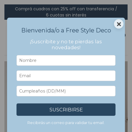
Comprá cuadros con 25% off con transferencia /
6 cuotas sin interés
×
Bienvenida/o a Free Style Deco
0
¡Suscribite y no te pierdas las
novedades!
7
%
OFF
SUSCRIBIRSE
Recibirás un correo para validar tu email.