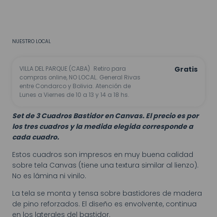
CALCULAR
No sé mi código postal
NUESTRO LOCAL
VILLA DEL PARQUE (CABA)
Retiro para
Gratis
compras online, NO LOCAL. General Rivas
entre Condarco y Bolivia. Atención de
Lunes a Viernes de 10 a 13 y 14 a 18 hs.
Set de 3 Cuadros Bastidor en Canvas. El precio es por
los tres cuadros y la medida elegida corresponde a
cada cuadro.
Estos cuadros son impresos en muy buena calidad
sobre tela Canvas (tiene una textura similar al lienzo).
No es lámina ni vinilo.
La tela se monta y tensa sobre bastidores de madera
de pino reforzados. El diseño es envolvente, continua
en los laterales del bastidor.